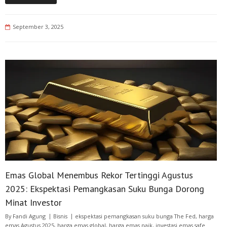
September 3, 2025
Emas Global Menembus Rekor Tertinggi Agustus
2025: Ekspektasi Pemangkasan Suku Bunga Dorong
Minat Investor
By
Fandi Agung
Bisnis
ekspektasi pemangkasan suku bunga The Fed
,
harga
emas Agustus 2025
,
harga emas global
,
harga emas naik
,
investasi emas safe