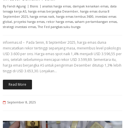
By
Fandi Agung
Bisnis
analisis harga emas
,
dampak kenaikan emas
,
data
tenaga kerja AS
,
harga emas berjangka Desember
,
harga emas dunia 8
September 2025
,
harga emas naik
,
harga emas tembus 3600
,
investasi emas
global
,
proyeksi harga emas
,
rekor harga emas
,
saham pertambangan emas
,
strategi investasi emas
,
The Fed pangkas suku bunga
infoemas.id – Pada Senin, 8 September 2025, harga emas dunia
mencatatkan rekor tertinggi sepanjang masa, menembus level psikologis
USD 3.600 per ons. Harga emas spot naik 1,4% menjadi USD 3.596,55 per
ons, setelah sebelumnya mencapai rekor USD 3.599,89. Sementara itu,
harga emas berjangka AS untuk pengiriman Desember ditutup 1,3% lebih
tinggi di USD 3.653,30. Lonjakan…
Read More
September 8, 2025