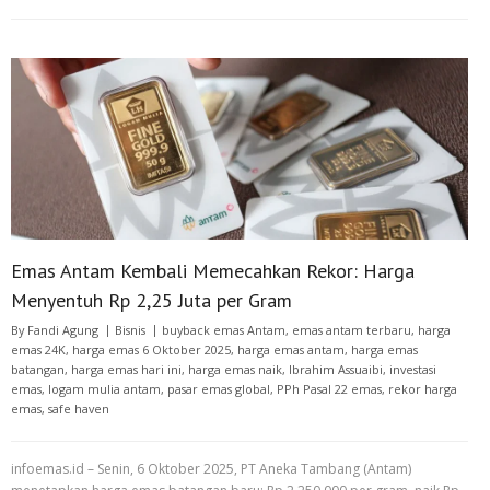
Emas Antam Kembali Memecahkan Rekor: Harga
Menyentuh Rp 2,25 Juta per Gram
By
Fandi Agung
Bisnis
buyback emas Antam
,
emas antam terbaru
,
harga
emas 24K
,
harga emas 6 Oktober 2025
,
harga emas antam
,
harga emas
batangan
,
harga emas hari ini
,
harga emas naik
,
Ibrahim Assuaibi
,
investasi
emas
,
logam mulia antam
,
pasar emas global
,
PPh Pasal 22 emas
,
rekor harga
emas
,
safe haven
infoemas.id – Senin, 6 Oktober 2025, PT Aneka Tambang (Antam)