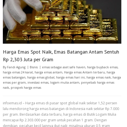
Harga Emas Spot Naik, Emas Batangan Antam Sentuh
Rp 2,303 Juta per Gram
By
Fandi Agung
Bisnis
emas sebagai aset safe haven
,
harga buyback emas
,
harga emas 24 karat
,
harga emas antam
,
Harga emas Antam terbaru
,
harga
emas batangan
,
harga emas global
,
harga emas hari ini
,
harga emas naik
,
harga
emas per gram
,
investasi emas
,
logam mulia antam
,
penyebab harga emas
naik
,
prospek harga emas
infoemas.id – Harga emas di pasar spot global naik sekitar 1,52 persen
lalu mendorong harga emas batangan di Indonesia naik sekitar Rp 7.000
per gram. Berdasarkan data terbaru, harga emas di Butik Logam Mulia
mencapai Rp 2.303.000 per gram untuk pecahan 1 gram. Dengan
demikian, pecahan kecil lainnya ikut naik; misalnya ukuran 0,5 gram