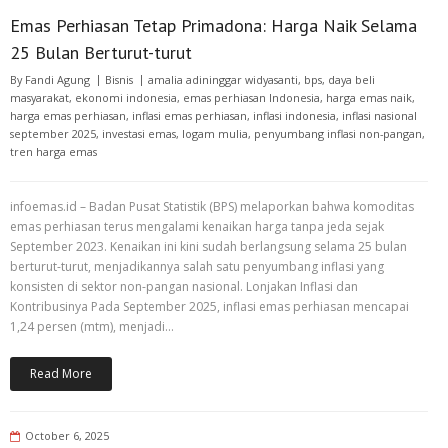
Emas Perhiasan Tetap Primadona: Harga Naik Selama
25 Bulan Berturut-turut
By
Fandi Agung
Bisnis
amalia adininggar widyasanti
,
bps
,
daya beli
masyarakat
,
ekonomi indonesia
,
emas perhiasan Indonesia
,
harga emas naik
,
harga emas perhiasan
,
inflasi emas perhiasan
,
inflasi indonesia
,
inflasi nasional
september 2025
,
investasi emas
,
logam mulia
,
penyumbang inflasi non-pangan
,
tren harga emas
infoemas.id – Badan Pusat Statistik (BPS) melaporkan bahwa komoditas
emas perhiasan terus mengalami kenaikan harga tanpa jeda sejak
September 2023. Kenaikan ini kini sudah berlangsung selama 25 bulan
berturut-turut, menjadikannya salah satu penyumbang inflasi yang
konsisten di sektor non-pangan nasional. Lonjakan Inflasi dan
Kontribusinya Pada September 2025, inflasi emas perhiasan mencapai
1,24 persen (mtm), menjadi…
Read More
October 6, 2025