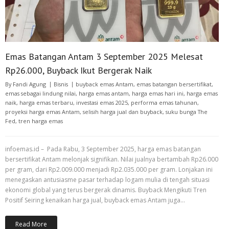
Emas Batangan Antam 3 September 2025 Melesat
Rp26.000, Buyback Ikut Bergerak Naik
By
Fandi Agung
Bisnis
buyback emas Antam
,
emas batangan bersertifikat
,
emas sebagai lindung nilai
,
harga emas antam
,
harga emas hari ini
,
harga emas
naik
,
harga emas terbaru
,
investasi emas 2025
,
performa emas tahunan
,
proyeksi harga emas Antam
,
selisih harga jual dan buyback
,
suku bunga The
Fed
,
tren harga emas
infoemas.id – Pada Rabu, 3 September 2025, harga emas batangan
bersertifikat Antam melonjak signifikan. Nilai jualnya bertambah Rp26.000
per gram, dari Rp2.009.000 menjadi Rp2.035.000 per gram. Lonjakan ini
menegaskan antusiasme pasar terhadap logam mulia di tengah situasi
ekonomi global yang terus bergerak dinamis. Buyback Mengikuti Tren
Positif Seiring kenaikan harga jual, buyback emas Antam juga…
Read More