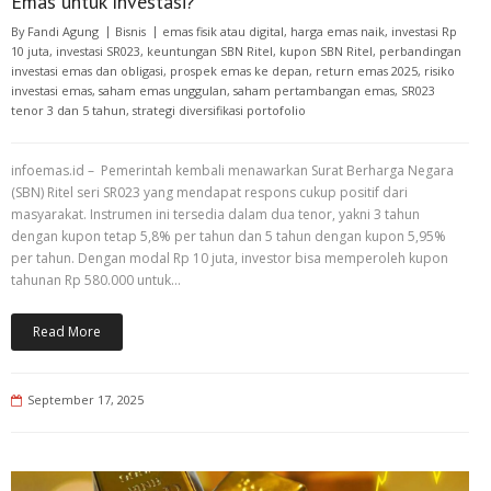
Emas untuk Investasi?
By
Fandi Agung
Bisnis
emas fisik atau digital
,
harga emas naik
,
investasi Rp
10 juta
,
investasi SR023
,
keuntungan SBN Ritel
,
kupon SBN Ritel
,
perbandingan
investasi emas dan obligasi
,
prospek emas ke depan
,
return emas 2025
,
risiko
investasi emas
,
saham emas unggulan
,
saham pertambangan emas
,
SR023
tenor 3 dan 5 tahun
,
strategi diversifikasi portofolio
infoemas.id – Pemerintah kembali menawarkan Surat Berharga Negara
(SBN) Ritel seri SR023 yang mendapat respons cukup positif dari
masyarakat. Instrumen ini tersedia dalam dua tenor, yakni 3 tahun
dengan kupon tetap 5,8% per tahun dan 5 tahun dengan kupon 5,95%
per tahun. Dengan modal Rp 10 juta, investor bisa memperoleh kupon
tahunan Rp 580.000 untuk…
Read More
September 17, 2025