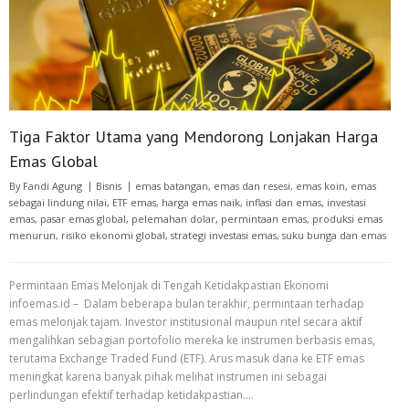
Tiga Faktor Utama yang Mendorong Lonjakan Harga
Emas Global
By
Fandi Agung
Bisnis
emas batangan
,
emas dan resesi
,
emas koin
,
emas
sebagai lindung nilai
,
ETF emas
,
harga emas naik
,
inflasi dan emas
,
investasi
emas
,
pasar emas global
,
pelemahan dolar
,
permintaan emas
,
produksi emas
menurun
,
risiko ekonomi global
,
strategi investasi emas
,
suku bunga dan emas
Permintaan Emas Melonjak di Tengah Ketidakpastian Ekonomi
infoemas.id – Dalam beberapa bulan terakhir, permintaan terhadap
emas melonjak tajam. Investor institusional maupun ritel secara aktif
mengalihkan sebagian portofolio mereka ke instrumen berbasis emas,
terutama Exchange Traded Fund (ETF). Arus masuk dana ke ETF emas
meningkat karena banyak pihak melihat instrumen ini sebagai
perlindungan efektif terhadap ketidakpastian.…