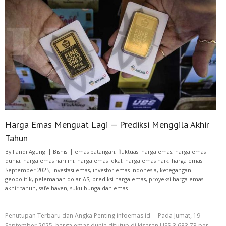
Harga Emas Menguat Lagi — Prediksi Menggila Akhir
Tahun
By
Fandi Agung
Bisnis
emas batangan
,
fluktuasi harga emas
,
harga emas
dunia
,
harga emas hari ini
,
harga emas lokal
,
harga emas naik
,
harga emas
September 2025
,
investasi emas
,
investor emas Indonesia
,
ketegangan
geopolitik
,
pelemahan dolar AS
,
prediksi harga emas
,
proyeksi harga emas
akhir tahun
,
safe haven
,
suku bunga dan emas
Penutupan Terbaru dan Angka Penting infoemas.id – Pada Jumat, 19
September 2025, harga emas dunia ditutup di kisaran US$ 3.683,73 per