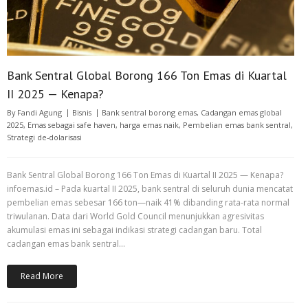
Bank Sentral Global Borong 166 Ton Emas di Kuartal
II 2025 — Kenapa?
By
Fandi Agung
Bisnis
Bank sentral borong emas
,
Cadangan emas global
2025
,
Emas sebagai safe haven
,
harga emas naik
,
Pembelian emas bank sentral
,
Strategi de-dolarisasi
Bank Sentral Global Borong 166 Ton Emas di Kuartal II 2025 — Kenapa?
infoemas.id – Pada kuartal II 2025, bank sentral di seluruh dunia mencatat
pembelian emas sebesar 166 ton—naik 41% dibanding rata-rata normal
triwulanan. Data dari World Gold Council menunjukkan agresivitas
akumulasi emas ini sebagai indikasi strategi cadangan baru. Total
cadangan emas bank sentral…
Read More