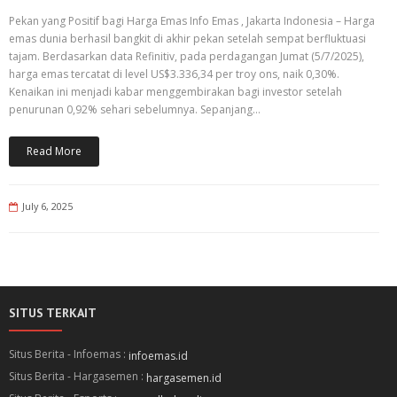
Pekan yang Positif bagi Harga Emas Info Emas , Jakarta Indonesia – Harga
emas dunia berhasil bangkit di akhir pekan setelah sempat berfluktuasi
tajam. Berdasarkan data Refinitiv, pada perdagangan Jumat (5/7/2025),
harga emas tercatat di level US$3.336,34 per troy ons, naik 0,30%.
Kenaikan ini menjadi kabar menggembirakan bagi investor setelah
penurunan 0,92% sehari sebelumnya. Sepanjang…
Read More
July 6, 2025
SITUS TERKAIT
Situs Berita - Infoemas :
infoemas.id
Situs Berita - Hargasemen :
hargasemen.id