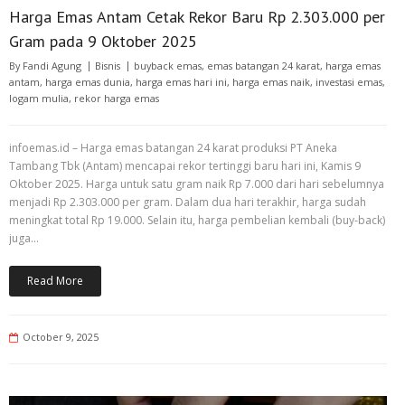
Harga Emas Antam Cetak Rekor Baru Rp 2.303.000 per
Gram pada 9 Oktober 2025
By
Fandi Agung
Bisnis
buyback emas
,
emas batangan 24 karat
,
harga emas
antam
,
harga emas dunia
,
harga emas hari ini
,
harga emas naik
,
investasi emas
,
logam mulia
,
rekor harga emas
infoemas.id – Harga emas batangan 24 karat produksi PT Aneka
Tambang Tbk (Antam) mencapai rekor tertinggi baru hari ini, Kamis 9
Oktober 2025. Harga untuk satu gram naik Rp 7.000 dari hari sebelumnya
menjadi Rp 2.303.000 per gram. Dalam dua hari terakhir, harga sudah
meningkat total Rp 19.000. Selain itu, harga pembelian kembali (buy-back)
juga…
Read More
October 9, 2025