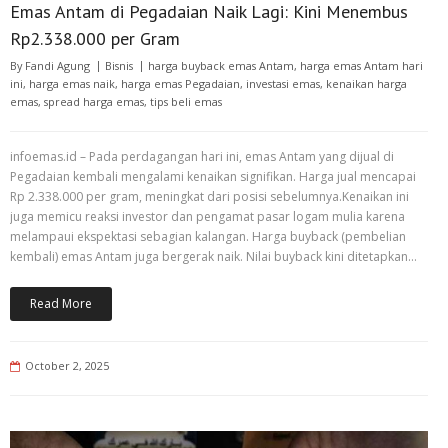
Emas Antam di Pegadaian Naik Lagi: Kini Menembus
Rp2.338.000 per Gram
By
Fandi Agung
Bisnis
harga buyback emas Antam
,
harga emas Antam hari
ini
,
harga emas naik
,
harga emas Pegadaian
,
investasi emas
,
kenaikan harga
emas
,
spread harga emas
,
tips beli emas
infoemas.id – Pada perdagangan hari ini, emas Antam yang dijual di
Pegadaian kembali mengalami kenaikan signifikan. Harga jual mencapai
Rp 2.338.000 per gram, meningkat dari posisi sebelumnya.Kenaikan ini
juga memicu reaksi investor dan pengamat pasar logam mulia karena
melampaui ekspektasi sebagian kalangan. Harga buyback (pembelian
kembali) emas Antam juga bergerak naik. Nilai buyback kini ditetapkan…
Read More
October 2, 2025