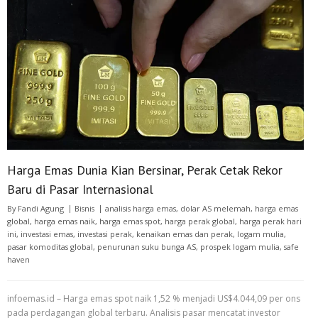
Harga Emas Dunia Kian Bersinar, Perak Cetak Rekor
Baru di Pasar Internasional
By
Fandi Agung
Bisnis
analisis harga emas
,
dolar AS melemah
,
harga emas
global
,
harga emas naik
,
harga emas spot
,
harga perak global
,
harga perak hari
ini
,
investasi emas
,
investasi perak
,
kenaikan emas dan perak
,
logam mulia
,
pasar komoditas global
,
penurunan suku bunga AS
,
prospek logam mulia
,
safe
haven
infoemas.id – Harga emas spot naik 1,52 % menjadi US$4.044,09 per ons
pada perdagangan global terbaru. Analisis pasar mencatat investor