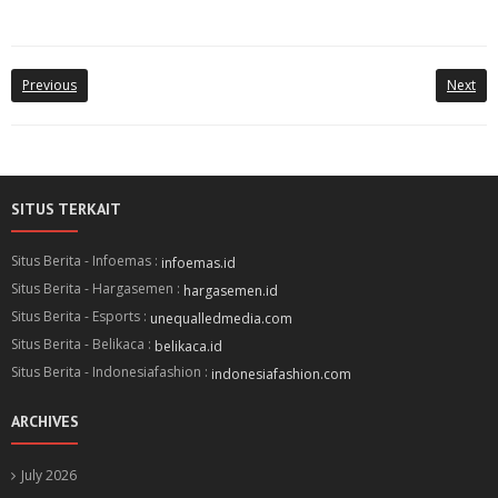
Previous
Next
SITUS TERKAIT
Situs Berita - Infoemas :
infoemas.id
Situs Berita - Hargasemen :
hargasemen.id
Situs Berita - Esports :
unequalledmedia.com
Situs Berita - Belikaca :
belikaca.id
Situs Berita - Indonesiafashion :
indonesiafashion.com
ARCHIVES
July 2026