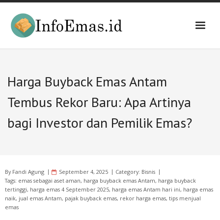
Skip
to
content
Harga Buyback Emas Antam
Tembus Rekor Baru: Apa Artinya
bagi Investor dan Pemilik Emas?
By
Fandi Agung
September 4, 2025
Category:
Bisnis
Tags:
emas sebagai aset aman
,
harga buyback emas Antam
,
harga buyback
tertinggi
,
harga emas 4 September 2025
,
harga emas Antam hari ini
,
harga emas
naik
,
jual emas Antam
,
pajak buyback emas
,
rekor harga emas
,
tips menjual
emas