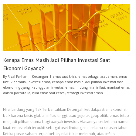
Kenapa Emas Masih Jadi Pilihan Investasi Saat
Ekonomi Goyang?
By
Rizal Farhan
Keuangan
emas saat krisis
,
emas sebagai aset aman
,
emas
untuk pemula
,
investasi emas
,
kenapa emas masih jadi pilihan investasi saat
ekonomi goyang
,
keunggulan investasi emas
,
lindung nilai inflasi
,
manfaat emas
dalam portofolio
,
nilai emas saat resesi
,
strategi investasi aman
Nilai Lindung yang Tak Terbantahkan Di tengah ketidakpastian ekonomi,
baik karena krisis global, inflasi tinggi, atau gejolak geopolitik, emas tetap
menjadi pilihan utama bagi banyak investor. Alasannya sederhana namun
kuat: emas telah terbukti sebagai aset lindung nilai selama ratusan tahun.
Ketika pasar saham terjun bebas, nilai tukar melemah, atau inflasi