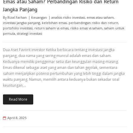
Emas atau Saham? Perbandingan Risiko dan Return
Jangka Panjang
By
Rizal Farhan
Keuangan
analisis risiko investasi
,
emas atau saham
,
investasi jangka panjang
,
kelebihan emas
,
perbandingan risiko dan return
,
portofolio investasi
,
return saham vs emas
,
risiko emas vs saham
,
saham untuk
pemula
,
strategi investasi
Dua Aset Favorit Investor Ketika berbicara tentang investasi jangka
panjang, dua nama yang sering muncul adalah emas dan saham.
Keduanya memiliki penggemar setia dan keunggulan masing-masing.
Emas dikenal sebagai aset yang aman dan tahan gejolak, sementara
saham menjanjikan potensi pertumbuhan yang lebih tinggi dalam jangka
waktu panjang. Namun, memilih antara keduanya bukan sekadar soal
keuntungan,…
Read More
April 8, 2025