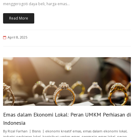
menggerogoti daya beli, harga emas…
Read More
April 8, 2025
Emas dalam Ekonomi Lokal: Peran UMKM Perhiasan di
Indonesia
By
Rizal Farhan
Bisnis
ekonomi kreatif emas
,
emas dalam ekonomi lokal
,
industri perhiasan lokal
,
kontribusi umkm emas
,
pengrajin emas lokal
,
peran