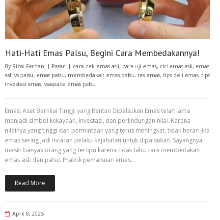
Hati-Hati Emas Palsu, Begini Cara Membedakannya!
By
Rizal Farhan
Pasar
cara cek emas asli
,
cara uji emas
,
ciri emas asli
,
emas
asli vs palsu
,
emas palsu
,
membedakan emas palsu
,
tes emas
,
tips beli emas
,
tips
investasi emas
,
waspada emas palsu
Emas: Aset Bernilai Tinggi yang Rentan Dipalsukan Emas telah lama
menjadi simbol kekayaan, investasi, dan perlindungan nilai. Karena
nilainya yang tinggi dan permintaan yang terus meningkat, tidak heran jika
emas sering jadi incaran pelaku kejahatan untuk dipalsukan. Sayangnya,
masih banyak orang yang tertipu karena tidak tahu cara membedakan
emas asli dan palsu. Praktik pemalsuan emas…
Read More
April 8, 2025