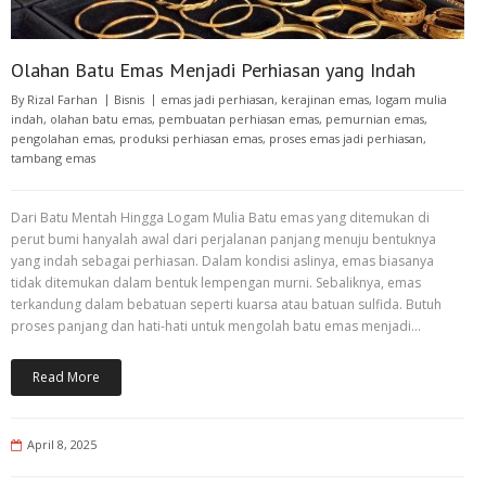
Olahan Batu Emas Menjadi Perhiasan yang Indah
By
Rizal Farhan
Bisnis
emas jadi perhiasan
,
kerajinan emas
,
logam mulia
indah
,
olahan batu emas
,
pembuatan perhiasan emas
,
pemurnian emas
,
pengolahan emas
,
produksi perhiasan emas
,
proses emas jadi perhiasan
,
tambang emas
Dari Batu Mentah Hingga Logam Mulia Batu emas yang ditemukan di
perut bumi hanyalah awal dari perjalanan panjang menuju bentuknya
yang indah sebagai perhiasan. Dalam kondisi aslinya, emas biasanya
tidak ditemukan dalam bentuk lempengan murni. Sebaliknya, emas
terkandung dalam bebatuan seperti kuarsa atau batuan sulfida. Butuh
proses panjang dan hati-hati untuk mengolah batu emas menjadi…
Read More
April 8, 2025