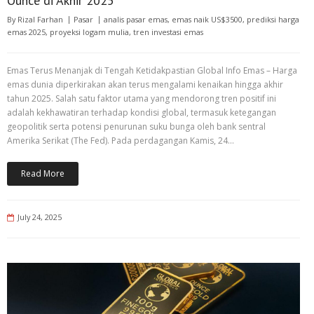
Ounce di Akhir 2025
By
Rizal Farhan
Pasar
analis pasar emas
,
emas naik US$3500
,
prediksi harga
emas 2025
,
proyeksi logam mulia
,
tren investasi emas
Emas Terus Menanjak di Tengah Ketidakpastian Global Info Emas – Harga
emas dunia diperkirakan akan terus mengalami kenaikan hingga akhir
tahun 2025. Salah satu faktor utama yang mendorong tren positif ini
adalah kekhawatiran terhadap kondisi global, termasuk ketegangan
geopolitik serta potensi penurunan suku bunga oleh bank sentral
Amerika Serikat (The Fed). Pada perdagangan Kamis, 24…
Read More
July 24, 2025