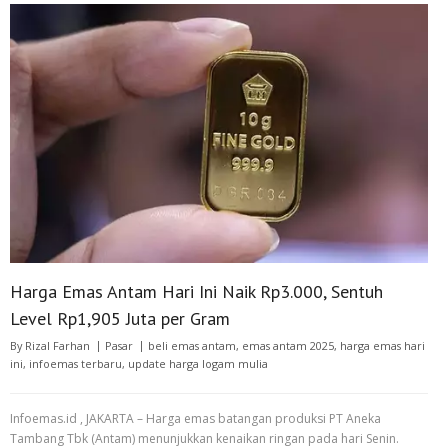
Harga Emas Antam Hari Ini Naik Rp3.000, Sentuh
Level Rp1,905 Juta per Gram
By
Rizal Farhan
Pasar
beli emas antam
,
emas antam 2025
,
harga emas hari
ini
,
infoemas terbaru
,
update harga logam mulia
Infoemas.id , JAKARTA – Harga emas batangan produksi PT Aneka
Tambang Tbk (Antam) menunjukkan kenaikan ringan pada hari Senin.