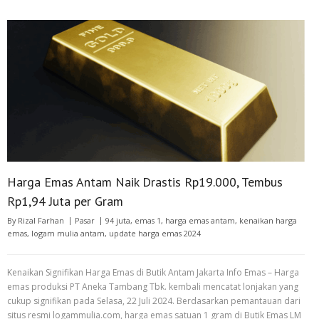
Harga Emas Antam Naik Drastis Rp19.000, Tembus
Rp1,94 Juta per Gram
By
Rizal Farhan
Pasar
94 juta
,
emas 1
,
harga emas antam
,
kenaikan harga
emas
,
logam mulia antam
,
update harga emas 2024
Kenaikan Signifikan Harga Emas di Butik Antam Jakarta Info Emas – Harga
emas produksi PT Aneka Tambang Tbk. kembali mencatat lonjakan yang
cukup signifikan pada Selasa, 22 Juli 2024. Berdasarkan pemantauan dari
situs resmi logammulia.com, harga emas satuan 1 gram di Butik Emas LM