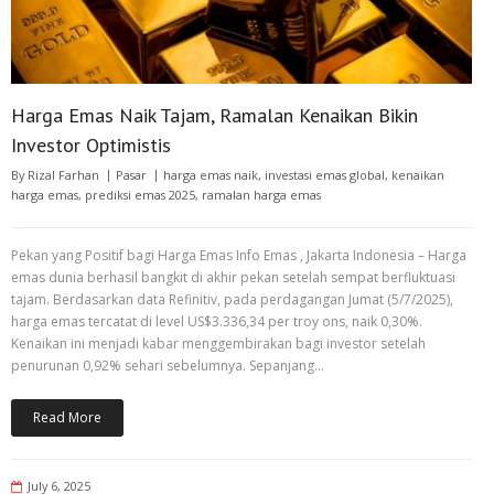
Harga Emas Naik Tajam, Ramalan Kenaikan Bikin
Investor Optimistis
By
Rizal Farhan
Pasar
harga emas naik
,
investasi emas global
,
kenaikan
harga emas
,
prediksi emas 2025
,
ramalan harga emas
Pekan yang Positif bagi Harga Emas Info Emas , Jakarta Indonesia – Harga
emas dunia berhasil bangkit di akhir pekan setelah sempat berfluktuasi
tajam. Berdasarkan data Refinitiv, pada perdagangan Jumat (5/7/2025),
harga emas tercatat di level US$3.336,34 per troy ons, naik 0,30%.
Kenaikan ini menjadi kabar menggembirakan bagi investor setelah
penurunan 0,92% sehari sebelumnya. Sepanjang…
Read More
July 6, 2025