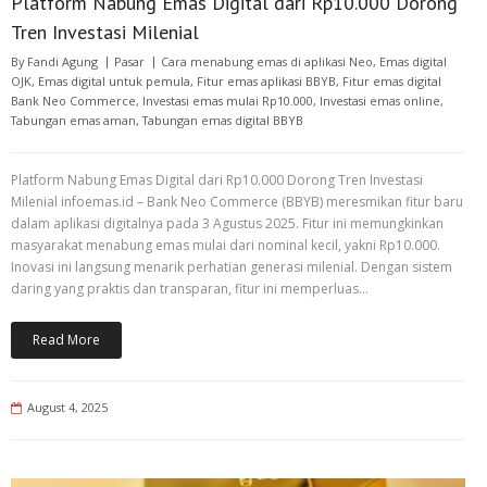
Platform Nabung Emas Digital dari Rp10.000 Dorong
Tren Investasi Milenial
By
Fandi Agung
Pasar
Cara menabung emas di aplikasi Neo
,
Emas digital
OJK
,
Emas digital untuk pemula
,
Fitur emas aplikasi BBYB
,
Fitur emas digital
Bank Neo Commerce
,
Investasi emas mulai Rp10.000
,
Investasi emas online
,
Tabungan emas aman
,
Tabungan emas digital BBYB
Platform Nabung Emas Digital dari Rp10.000 Dorong Tren Investasi
Milenial infoemas.id – Bank Neo Commerce (BBYB) meresmikan fitur baru
dalam aplikasi digitalnya pada 3 Agustus 2025. Fitur ini memungkinkan
masyarakat menabung emas mulai dari nominal kecil, yakni Rp10.000.
Inovasi ini langsung menarik perhatian generasi milenial. Dengan sistem
daring yang praktis dan transparan, fitur ini memperluas…
Read More
August 4, 2025