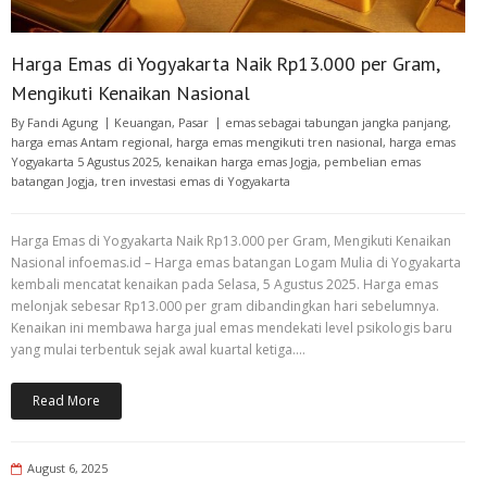
Harga Emas di Yogyakarta Naik Rp13.000 per Gram,
Mengikuti Kenaikan Nasional
By
Fandi Agung
Keuangan
,
Pasar
emas sebagai tabungan jangka panjang
,
harga emas Antam regional
,
harga emas mengikuti tren nasional
,
harga emas
Yogyakarta 5 Agustus 2025
,
kenaikan harga emas Jogja
,
pembelian emas
batangan Jogja
,
tren investasi emas di Yogyakarta
Harga Emas di Yogyakarta Naik Rp13.000 per Gram, Mengikuti Kenaikan
Nasional infoemas.id – Harga emas batangan Logam Mulia di Yogyakarta
kembali mencatat kenaikan pada Selasa, 5 Agustus 2025. Harga emas
melonjak sebesar Rp13.000 per gram dibandingkan hari sebelumnya.
Kenaikan ini membawa harga jual emas mendekati level psikologis baru
yang mulai terbentuk sejak awal kuartal ketiga.…
Read More
August 6, 2025