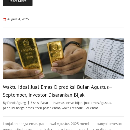
Read More
August 4, 2025
Waktu Ideal Jual Emas Diprediksi Bulan Agustus–
September, Investor Disarankan Bijak
By
Fandi Agung
Bisnis
,
Pasar
investasi emas bijak
,
jual emas Agustus
,
prediksi harga emas
,
tren pasar emas
,
waktu terbaik jual emas
Lonjakan harga emas pada awal Agustus 2025 membuat banyak investor
mempertimbangkan langkah realisasi keuntungan. Para analis pasar