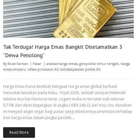
Tak Terduga! Harga Emas Bangkit Diselamatkan 3
“Dewa Penolong”
By
Rizal Farhan
Pasar
analisis harga emas
,
geopolitik timur tengah
,
harga
emas terbaru
,
inflasi produsen AS
,
ketidakpastian politik AS
Harga Emas Dunia Kembali Menguat Harga emas global berhasil
mencetak kenaikan pada Rabu, 16 Juli 2025, setelah sempat melemah
selama dua hari berturut-turut. Logam mulia ini tercatat naik sebesar
0,73% dan diperdagangkan di angka US$3.346,32 per troy ons. Kenaikan
ini menjadi angin segar bagi pasar yang sebelumnya pesimistis terhadap
tren harga emas dalam jangka pendek.…
Read More