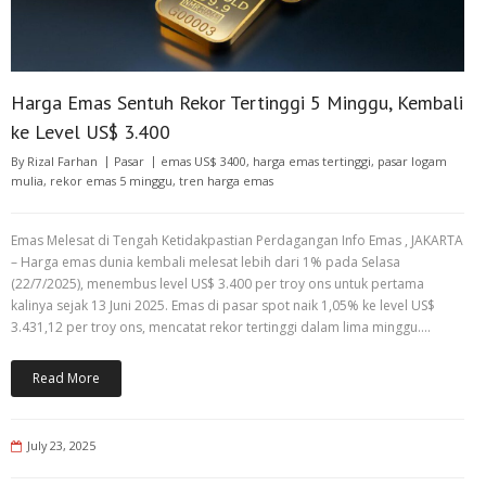
Harga Emas Sentuh Rekor Tertinggi 5 Minggu, Kembali
ke Level US$ 3.400
By
Rizal Farhan
Pasar
emas US$ 3400
,
harga emas tertinggi
,
pasar logam
mulia
,
rekor emas 5 minggu
,
tren harga emas
Emas Melesat di Tengah Ketidakpastian Perdagangan Info Emas , JAKARTA
– Harga emas dunia kembali melesat lebih dari 1% pada Selasa
(22/7/2025), menembus level US$ 3.400 per troy ons untuk pertama
kalinya sejak 13 Juni 2025. Emas di pasar spot naik 1,05% ke level US$
3.431,12 per troy ons, mencatat rekor tertinggi dalam lima minggu.…
Read More
July 23, 2025