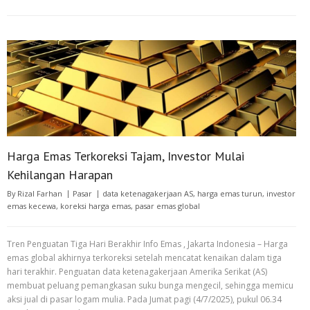
Harga Emas Terkoreksi Tajam, Investor Mulai
Kehilangan Harapan
By
Rizal Farhan
Pasar
data ketenagakerjaan AS
,
harga emas turun
,
investor
emas kecewa
,
koreksi harga emas
,
pasar emas global
Tren Penguatan Tiga Hari Berakhir Info Emas , Jakarta Indonesia – Harga
emas global akhirnya terkoreksi setelah mencatat kenaikan dalam tiga
hari terakhir. Penguatan data ketenagakerjaan Amerika Serikat (AS)
membuat peluang pemangkasan suku bunga mengecil, sehingga memicu
aksi jual di pasar logam mulia. Pada Jumat pagi (4/7/2025), pukul 06.34