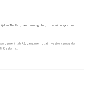
bijakan The Fed
,
pasar emas global
,
proyeksi harga emas
,
utdown pemerintah AS, yang membuat investor cemas dan
,68 % selama…