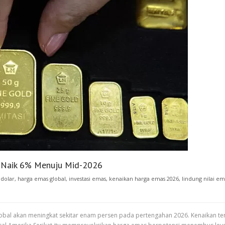
i Naik 6% Menuju Mid-2026
 dolar
,
harga emas global
,
investasi emas
,
kenaikan harga emas 2026
,
lindung nilai em
bal akan meningkat sekitar enam persen pada pertengahan 2026. Kenaikan te