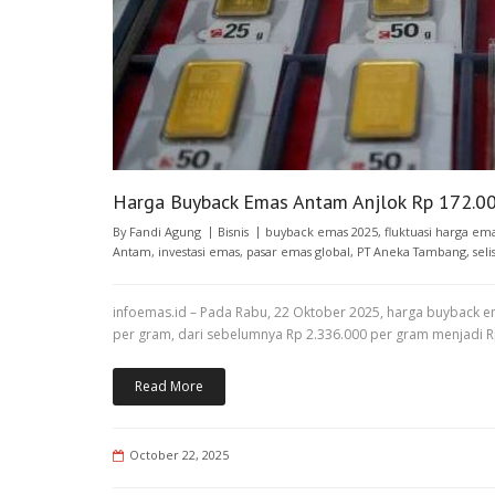
Harga Buyback Emas Antam Anjlok Rp 172.0
By
Fandi Agung
Bisnis
buyback emas 2025
,
fluktuasi harga em
Antam
,
investasi emas
,
pasar emas global
,
PT Aneka Tambang
,
sel
infoemas.id – Pada Rabu, 22 Oktober 2025, harga buyback 
per gram, dari sebelumnya Rp 2.336.000 per gram menjadi R
Read More
October 22, 2025