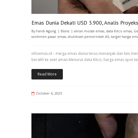
Emas Dunia Dekati USD 3.900, Analis Proyeks
By
Fandi Agung
Bisnis
aliran modal emas
,
data Kitco emas
,
Ge
sentimen pasar emas
,
shutdown pemerintah AS
,
target harga em
infoemas.id – Harga emas dunia terus menanjak dan kini men
beralih ke aset aman.Menurut data Kitco, harga emas spot te
Read More
October 6, 2025