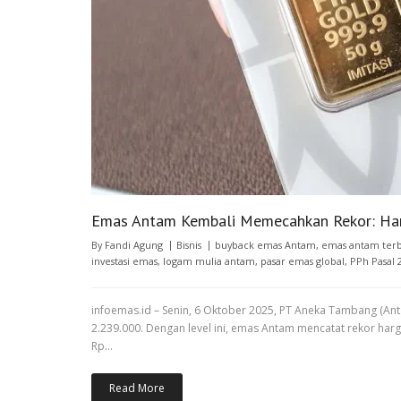
Emas Antam Kembali Memecahkan Rekor: Har
By
Fandi Agung
Bisnis
buyback emas Antam
,
emas antam ter
investasi emas
,
logam mulia antam
,
pasar emas global
,
PPh Pasal 
infoemas.id – Senin, 6 Oktober 2025, PT Aneka Tambang (A
2.239.000. Dengan level ini, emas Antam mencatat rekor har
Rp…
Read More