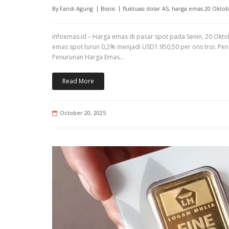
By
Fandi Agung
Bisnis
fluktuasi dolar AS
,
harga emas 20 Oktob
infoemas.id – Harga emas di pasar spot pada Senin, 20 Okt
emas spot turun 0,2% menjadi USD1.950,50 per ons troi. Penu
Penurunan Harga Emas…
Read More
October 20, 2025