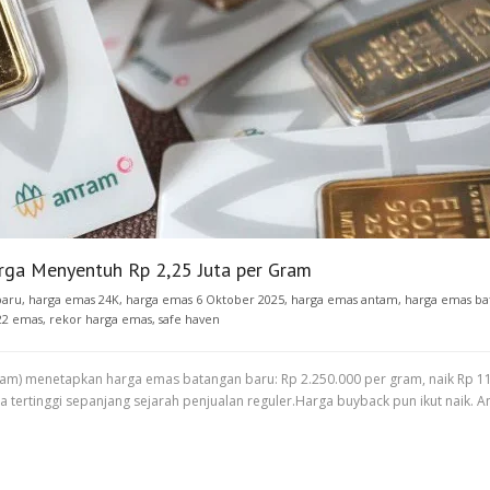
ga Menyentuh Rp 2,25 Juta per Gram
baru
,
harga emas 24K
,
harga emas 6 Oktober 2025
,
harga emas antam
,
harga emas ba
22 emas
,
rekor harga emas
,
safe haven
ntam) menetapkan harga emas batangan baru: Rp 2.250.000 per gram, naik Rp 
ga tertinggi sepanjang sejarah penjualan reguler.Harga buyback pun ikut nai