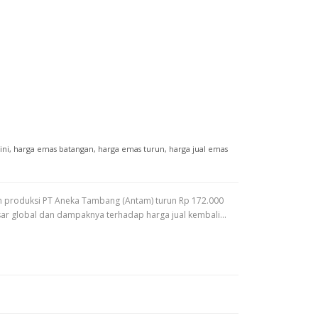
ini
,
harga emas batangan
,
harga emas turun
,
harga jual emas
n produksi PT Aneka Tambang (Antam) turun Rp 172.000
asar global dan dampaknya terhadap harga jual kembali…