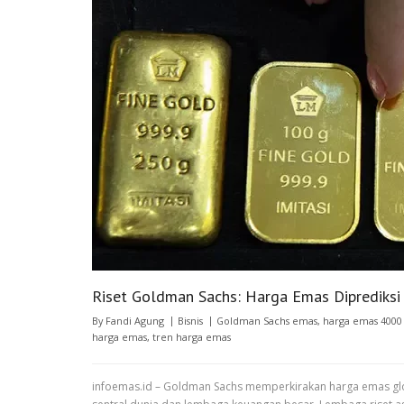
Riset Goldman Sachs: Harga Emas Diprediks
By
Fandi Agung
Bisnis
Goldman Sachs emas
,
harga emas 4000
harga emas
,
tren harga emas
infoemas.id – Goldman Sachs memperkirakan harga emas glo