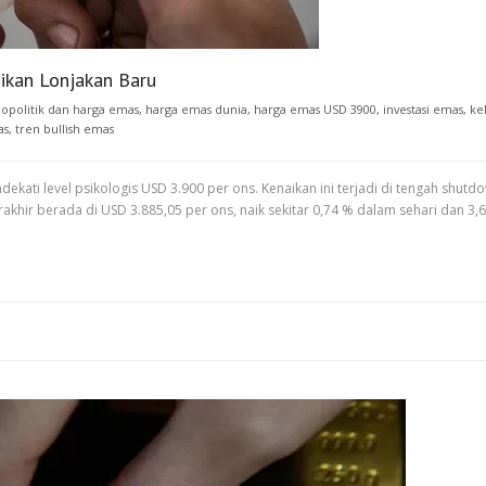
ikan Lonjakan Baru
opolitik dan harga emas
,
harga emas dunia
,
harga emas USD 3900
,
investasi emas
,
ke
as
,
tren bullish emas
dekati level psikologis USD 3.900 per ons. Kenaikan ini terjadi di tengah sh
rakhir berada di USD 3.885,05 per ons, naik sekitar 0,74 % dalam sehari dan 3