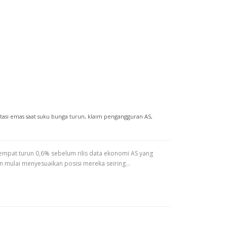
stasi emas saat suku bunga turun
,
klaim pengangguran AS
,
empat turun 0,6% sebelum rilis data ekonomi AS yang
n mulai menyesuaikan posisi mereka seiring…