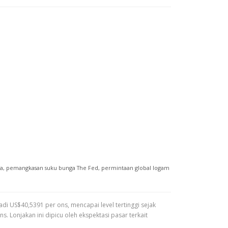
ia
,
pemangkasan suku bunga The Fed
,
permintaan global logam
di US$40,5391 per ons, mencapai level tertinggi sejak
 Lonjakan ini dipicu oleh ekspektasi pasar terkait