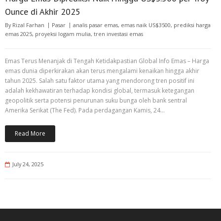
Ounce di Akhir 2025
By
Rizal Farhan
Pasar
analis pasar emas
,
emas naik US$3500
,
prediksi harga
emas 2025
,
proyeksi logam mulia
,
tren investasi emas
Emas Terus Menanjak di Tengah Ketidakpastian Global Info Emas – Harga
emas dunia diperkirakan akan terus mengalami kenaikan hingga akhir
tahun 2025. Salah satu faktor utama yang mendorong tren positif ini
adalah kekhawatiran terhadap kondisi global, termasuk ketegangan
geopolitik serta potensi penurunan suku bunga oleh bank sentral
Amerika Serikat (The Fed). Pada perdagangan Kamis, 24…
Read More
July 24, 2025