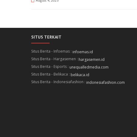
August 4, 2025
SITUS TERKAIT
Situs Berita - Infoemas :
infoemas.id
Situs Berita - Hargasemen :
hargasemen.id
Situs Berita - Esports :
unequalledmedia.com
Situs Berita - Belikaca :
belikaca.id
Situs Berita - Indonesiafashion :
indonesiafashion.com