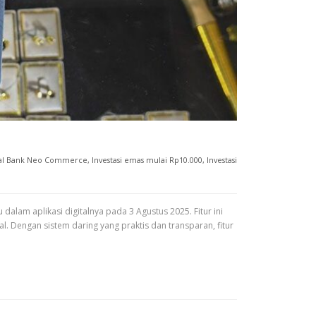
ital Bank Neo Commerce
,
Investasi emas mulai Rp10.000
,
Investasi
alam aplikasi digitalnya pada 3 Agustus 2025. Fitur ini
. Dengan sistem daring yang praktis dan transparan, fitur