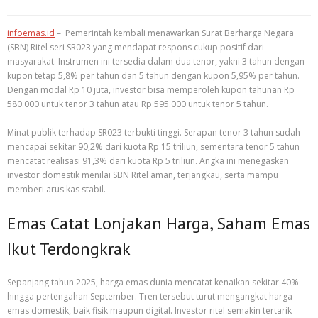
infoemas.id
– Pemerintah kembali menawarkan Surat Berharga Negara
(SBN) Ritel seri SR023 yang mendapat respons cukup positif dari
masyarakat. Instrumen ini tersedia dalam dua tenor, yakni 3 tahun dengan
kupon tetap 5,8% per tahun dan 5 tahun dengan kupon 5,95% per tahun.
Dengan modal Rp 10 juta, investor bisa memperoleh kupon tahunan Rp
580.000 untuk tenor 3 tahun atau Rp 595.000 untuk tenor 5 tahun.
Minat publik terhadap SR023 terbukti tinggi. Serapan tenor 3 tahun sudah
mencapai sekitar 90,2% dari kuota Rp 15 triliun, sementara tenor 5 tahun
mencatat realisasi 91,3% dari kuota Rp 5 triliun. Angka ini menegaskan
investor domestik menilai SBN Ritel aman, terjangkau, serta mampu
memberi arus kas stabil.
Emas Catat Lonjakan Harga, Saham Emas
Ikut Terdongkrak
Sepanjang tahun 2025, harga emas dunia mencatat kenaikan sekitar 40%
hingga pertengahan September. Tren tersebut turut mengangkat harga
emas domestik, baik fisik maupun digital. Investor ritel semakin tertarik