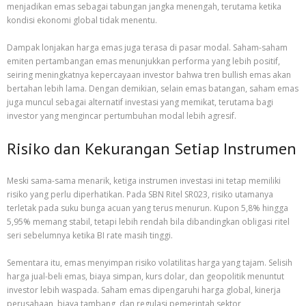
menjadikan emas sebagai tabungan jangka menengah, terutama ketika
kondisi ekonomi global tidak menentu.
Dampak lonjakan harga emas juga terasa di pasar modal. Saham-saham
emiten pertambangan emas menunjukkan performa yang lebih positif,
seiring meningkatnya kepercayaan investor bahwa tren bullish emas akan
bertahan lebih lama. Dengan demikian, selain emas batangan, saham emas
juga muncul sebagai alternatif investasi yang memikat, terutama bagi
investor yang mengincar pertumbuhan modal lebih agresif.
Risiko dan Kekurangan Setiap Instrumen
Meski sama-sama menarik, ketiga instrumen investasi ini tetap memiliki
risiko yang perlu diperhatikan. Pada SBN Ritel SR023, risiko utamanya
terletak pada suku bunga acuan yang terus menurun. Kupon 5,8% hingga
5,95% memang stabil, tetapi lebih rendah bila dibandingkan obligasi ritel
seri sebelumnya ketika BI rate masih tinggi.
Sementara itu, emas menyimpan risiko volatilitas harga yang tajam. Selisih
harga jual-beli emas, biaya simpan, kurs dolar, dan geopolitik menuntut
investor lebih waspada. Saham emas dipengaruhi harga global, kinerja
perusahaan, biaya tambang, dan regulasi pemerintah sektor