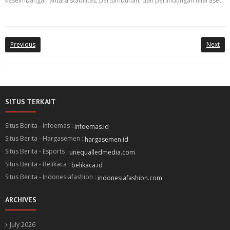
keseimbangan antara stabilitas, pertumbuhan, dan perlindungan nilai aset.
Previous
Next
SITUS TERKAIT
Situs Berita - Infoemas :
infoemas.id
Situs Berita - Hargasemen :
hargasemen.id
Situs Berita - Esports :
unequalledmedia.com
Situs Berita - Belikaca :
belikaca.id
Situs Berita - Indonesiafashion :
indonesiafashion.com
ARCHIVES
July 2026