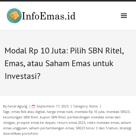
Skip
to
content
Modal Rp 10 Juta: Pilih SBN Ritel,
Emas, atau Saham Emas untuk
Investasi?
By
Fandi Agung
September 17, 2025
Category:
Bisnis
Tags:
emas fisik atau digital
,
harga emas naik
,
investasi Rp 10 juta
,
investasi SR023
,
keuntungan SBN Ritel
,
kupon SBN Ritel
,
perbandingan investasi emas dan
obligasi
,
prospek emas ke depan
,
return emas 2025
,
risiko investasi emas
,
saham
emas unggulan
,
saham pertambangan emas
,
SR023 tenor 3 dan 5 tahun
,
strategi
diversifikasi portofolio