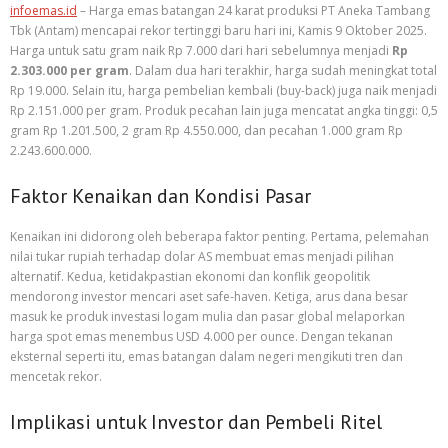
infoemas.id
– Harga emas batangan 24 karat produksi PT Aneka Tambang
Tbk (Antam) mencapai rekor tertinggi baru hari ini, Kamis 9 Oktober 2025.
Harga untuk satu gram naik Rp 7.000 dari hari sebelumnya menjadi
Rp
2.303.000 per gram
. Dalam dua hari terakhir, harga sudah meningkat total
Rp 19.000. Selain itu, harga pembelian kembali (buy-back) juga naik menjadi
Rp 2.151.000 per gram. Produk pecahan lain juga mencatat angka tinggi: 0,5
gram Rp 1.201.500, 2 gram Rp 4.550.000, dan pecahan 1.000 gram Rp
2.243.600.000.
Faktor Kenaikan dan Kondisi Pasar
Kenaikan ini didorong oleh beberapa faktor penting. Pertama, pelemahan
nilai tukar rupiah terhadap dolar AS membuat emas menjadi pilihan
alternatif. Kedua, ketidakpastian ekonomi dan konflik geopolitik
mendorong investor mencari aset safe-haven. Ketiga, arus dana besar
masuk ke produk investasi logam mulia dan pasar global melaporkan
harga spot emas menembus USD 4.000 per ounce. Dengan tekanan
eksternal seperti itu, emas batangan dalam negeri mengikuti tren dan
mencetak rekor.
Implikasi untuk Investor dan Pembeli Ritel