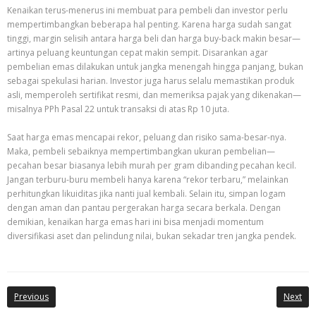
Kenaikan terus-menerus ini membuat para pembeli dan investor perlu
mempertimbangkan beberapa hal penting. Karena harga sudah sangat
tinggi, margin selisih antara harga beli dan harga buy-back makin besar—
artinya peluang keuntungan cepat makin sempit. Disarankan agar
pembelian emas dilakukan untuk jangka menengah hingga panjang, bukan
sebagai spekulasi harian. Investor juga harus selalu memastikan produk
asli, memperoleh sertifikat resmi, dan memeriksa pajak yang dikenakan—
misalnya PPh Pasal 22 untuk transaksi di atas Rp 10 juta.
Saat harga emas mencapai rekor, peluang dan risiko sama-besar-nya.
Maka, pembeli sebaiknya mempertimbangkan ukuran pembelian—
pecahan besar biasanya lebih murah per gram dibanding pecahan kecil.
Jangan terburu-buru membeli hanya karena “rekor terbaru,” melainkan
perhitungkan likuiditas jika nanti jual kembali. Selain itu, simpan logam
dengan aman dan pantau pergerakan harga secara berkala. Dengan
demikian, kenaikan harga emas hari ini bisa menjadi momentum
diversifikasi aset dan pelindung nilai, bukan sekadar tren jangka pendek.
Previous
Next