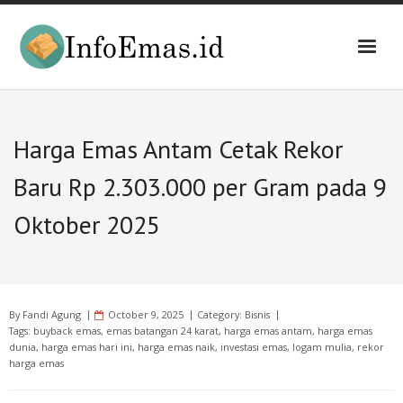
Skip
to
content
Harga Emas Antam Cetak Rekor
Baru Rp 2.303.000 per Gram pada 9
Oktober 2025
By
Fandi Agung
October 9, 2025
Category:
Bisnis
Tags:
buyback emas
,
emas batangan 24 karat
,
harga emas antam
,
harga emas
dunia
,
harga emas hari ini
,
harga emas naik
,
investasi emas
,
logam mulia
,
rekor
harga emas