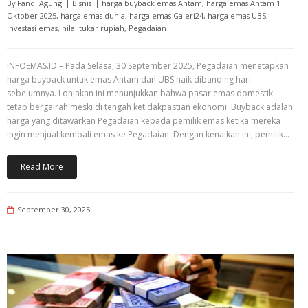
By
Fandi Agung
Bisnis
harga buyback emas Antam
,
harga emas Antam 1
Oktober 2025
,
harga emas dunia
,
harga emas Galeri24
,
harga emas UBS
,
investasi emas
,
nilai tukar rupiah
,
Pegadaian
INFOEMAS.ID – Pada Selasa, 30 September 2025, Pegadaian menetapkan
harga buyback untuk emas Antam dan UBS naik dibanding hari
sebelumnya. Lonjakan ini menunjukkan bahwa pasar emas domestik
tetap bergairah meski di tengah ketidakpastian ekonomi. Buyback adalah
harga yang ditawarkan Pegadaian kepada pemilik emas ketika mereka
ingin menjual kembali emas ke Pegadaian. Dengan kenaikan ini, pemilik…
Read More
September 30, 2025