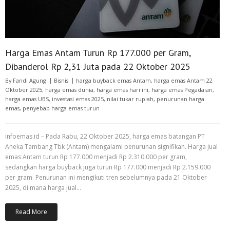
Harga Emas Antam Turun Rp 177.000 per Gram,
Dibanderol Rp 2,31 Juta pada 22 Oktober 2025
By
Fandi Agung
Bisnis
harga buyback emas Antam
,
harga emas Antam 22
Oktober 2025
,
harga emas dunia
,
harga emas hari ini
,
harga emas Pegadaian
,
harga emas UBS
,
investasi emas 2025
,
nilai tukar rupiah
,
penurunan harga
emas
,
penyebab harga emas turun
infoemas.id – Pada Rabu, 22 Oktober 2025, harga emas batangan PT
Aneka Tambang Tbk (Antam) mengalami penurunan signifikan. Harga jual
emas Antam turun Rp 177.000 menjadi Rp 2.310.000 per gram,
sedangkan harga buyback juga turun Rp 177.000 menjadi Rp 2.159.000
per gram. Penurunan ini mengikuti tren sebelumnya pada 21 Oktober
2025, di mana harga jual…
Read More