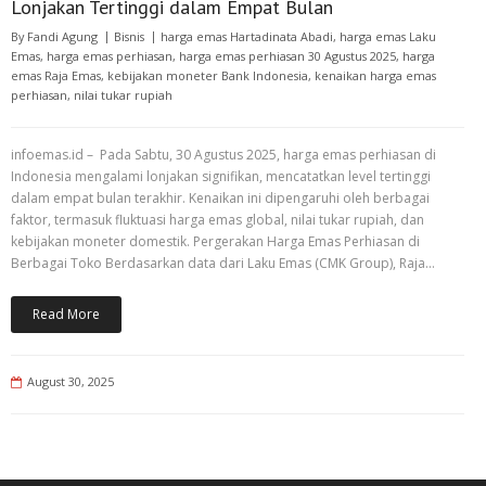
Lonjakan Tertinggi dalam Empat Bulan
By
Fandi Agung
Bisnis
harga emas Hartadinata Abadi
,
harga emas Laku
Emas
,
harga emas perhiasan
,
harga emas perhiasan 30 Agustus 2025
,
harga
emas Raja Emas
,
kebijakan moneter Bank Indonesia
,
kenaikan harga emas
perhiasan
,
nilai tukar rupiah
infoemas.id – Pada Sabtu, 30 Agustus 2025, harga emas perhiasan di
Indonesia mengalami lonjakan signifikan, mencatatkan level tertinggi
dalam empat bulan terakhir. Kenaikan ini dipengaruhi oleh berbagai
faktor, termasuk fluktuasi harga emas global, nilai tukar rupiah, dan
kebijakan moneter domestik. Pergerakan Harga Emas Perhiasan di
Berbagai Toko Berdasarkan data dari Laku Emas (CMK Group), Raja…
Read More
August 30, 2025