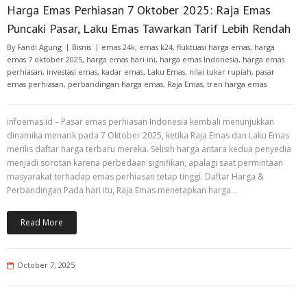
Harga Emas Perhiasan 7 Oktober 2025: Raja Emas
Puncaki Pasar, Laku Emas Tawarkan Tarif Lebih Rendah
By
Fandi Agung
Bisnis
emas 24k
,
emas k24
,
fluktuasi harga emas
,
harga
emas 7 oktober 2025
,
harga emas hari ini
,
harga emas Indonesia
,
harga emas
perhiasan
,
investasi emas
,
kadar emas
,
Laku Emas
,
nilai tukar rupiah
,
pasar
emas perhiasan
,
perbandingan harga emas
,
Raja Emas
,
tren harga emas
infoemas.id – Pasar emas perhiasan Indonesia kembali menunjukkan
dinamika menarik pada 7 Oktober 2025, ketika Raja Emas dan Laku Emas
merilis daftar harga terbaru mereka. Selisih harga antara kedua penyedia
menjadi sorotan karena perbedaan signifikan, apalagi saat permintaan
masyarakat terhadap emas perhiasan tetap tinggi. Daftar Harga &
Perbandingan Pada hari itu, Raja Emas menetapkan harga…
Read More
October 7, 2025