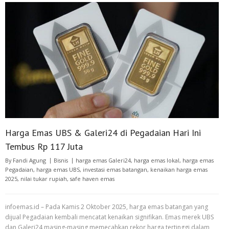
Harga Emas UBS & Galeri24 di Pegadaian Hari Ini
Tembus Rp 117 Juta
By
Fandi Agung
Bisnis
harga emas Galeri24
,
harga emas lokal
,
harga emas
Pegadaian
,
harga emas UBS
,
investasi emas batangan
,
kenaikan harga emas
2025
,
nilai tukar rupiah
,
safe haven emas
infoemas.id – Pada Kamis 2 Oktober 2025, harga emas batangan yang
dijual Pegadaian kembali mencatat kenaikan signifikan. Emas merek UBS
dan Galeri24 masing-masing memecahkan rekor harga tertinggi dalam