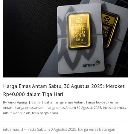
Harga Emas Antam Sabtu, 30 Agustus 2025: Meroket
Rp40.000 dalam Tiga Hari
By
Fandi Agung
Bisnis
daftar harga emas Antam
,
harga buyback emas
Antam
,
harga emas antam
,
harga emas Antam 30 Agustus 2025
,
investasi emas
,
nilai tukar rupiah
,
tren harga emas
infoemas.id – Pada Sabtu, 30 Agustus 2025, harga emas batangan