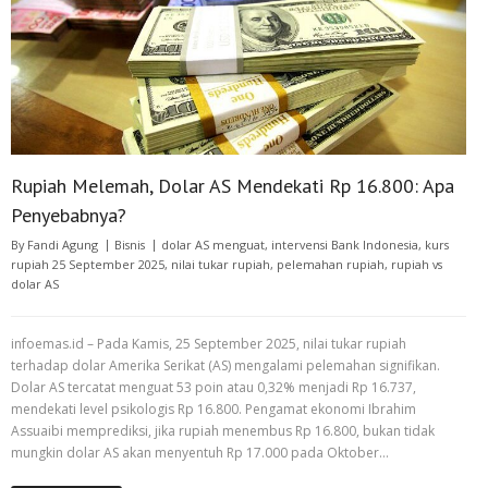
Rupiah Melemah, Dolar AS Mendekati Rp 16.800: Apa
Penyebabnya?
By
Fandi Agung
Bisnis
dolar AS menguat
,
intervensi Bank Indonesia
,
kurs
rupiah 25 September 2025
,
nilai tukar rupiah
,
pelemahan rupiah
,
rupiah vs
dolar AS
infoemas.id – Pada Kamis, 25 September 2025, nilai tukar rupiah
terhadap dolar Amerika Serikat (AS) mengalami pelemahan signifikan.
Dolar AS tercatat menguat 53 poin atau 0,32% menjadi Rp 16.737,
mendekati level psikologis Rp 16.800. Pengamat ekonomi Ibrahim
Assuaibi memprediksi, jika rupiah menembus Rp 16.800, bukan tidak
mungkin dolar AS akan menyentuh Rp 17.000 pada Oktober…