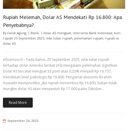
Rupiah Melemah, Dolar AS Mendekati Rp 16.800: Apa
Penyebabnya?
By
Fandi Agung
Bisnis
dolar AS menguat
,
intervensi Bank Indonesia
,
kurs
rupiah 25 September 2025
,
nilai tukar rupiah
,
pelemahan rupiah
,
rupiah vs
dolar AS
infoemas.id – Pada Kamis, 25 September 2025, nilai tukar rupiah
terhadap dolar Amerika Serikat (AS) mengalami pelemahan signifikan.
Dolar AS tercatat menguat 53 poin atau 0,32% menjadi Rp 16.737,
mendekati level psikologis Rp 16.800. Pengamat ekonomi Ibrahim
Assuaibi memprediksi, jika rupiah menembus Rp 16.800, bukan tidak
mungkin dolar AS akan menyentuh Rp 17.000 pada Oktober…
Read More
September 26, 2025