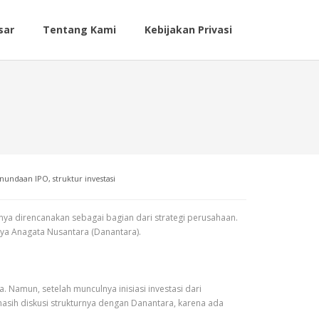
sar
Tentang Kami
Kebijakan Privasi
nundaan IPO
,
struktur investasi
 direncanakan sebagai bagian dari strategi perusahaan.
aya Anagata Nusantara (Danantara).
Namun, setelah munculnya inisiasi investasi dari
masih diskusi strukturnya dengan Danantara, karena ada