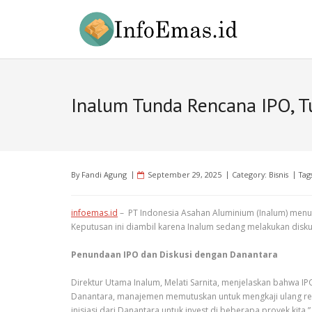
Skip
to
content
Inalum Tunda Rencana IPO, T
By
Fandi Agung
September 29, 2025
Category:
Bisnis
Tag
infoemas.id
– PT Indonesia Asahan Aluminium (Inalum) men
Keputusan ini diambil karena Inalum sedang melakukan disk
Penundaan IPO dan Diskusi dengan Danantara
Direktur Utama Inalum, Melati Sarnita, menjelaskan bahwa I
Danantara, manajemen memutuskan untuk mengkaji ulang rencan
inisiasi dari Danantara untuk invest di beberapa proyek kita.”