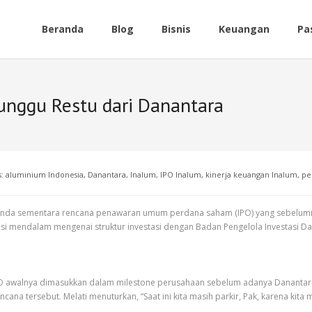
Beranda
Blog
Bisnis
Keuangan
Pa
unggu Restu dari Danantara
s:
aluminium Indonesia
,
Danantara
,
Inalum
,
IPO Inalum
,
kinerja keuangan Inalum
,
pe
unda sementara rencana penawaran umum perdana saham (IPO) yang sebelumnya
usi mendalam mengenai struktur investasi dengan Badan Pengelola Investasi D
PO awalnya dimasukkan dalam milestone perusahaan sebelum adanya Danantara. 
a tersebut. Melati menuturkan, “Saat ini kita masih parkir, Pak, karena kita 