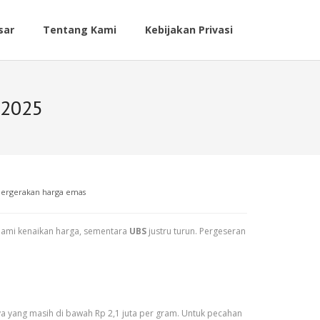
sar
Tentang Kami
Kebijakan Privasi
 2025
ergerakan harga emas
ami kenaikan harga, sementara
UBS
justru turun. Pergeseran
ya yang masih di bawah Rp 2,1 juta per gram. Untuk pecahan