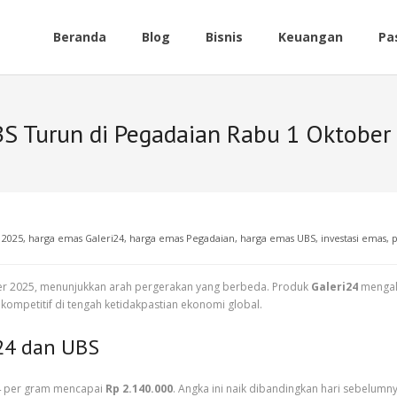
Beranda
Blog
Bisnis
Keuangan
Pa
BS Turun di Pegadaian Rabu 1 Oktober
 2025
,
harga emas Galeri24
,
harga emas Pegadaian
,
harga emas UBS
,
investasi emas
,
p
er 2025, menunjukkan arah pergerakan yang berbeda. Produk
Galeri24
mengal
ompetitif di tengah ketidakpastian ekonomi global.
24 dan UBS
24 per gram mencapai
Rp 2.140.000
. Angka ini naik dibandingkan hari sebelumn