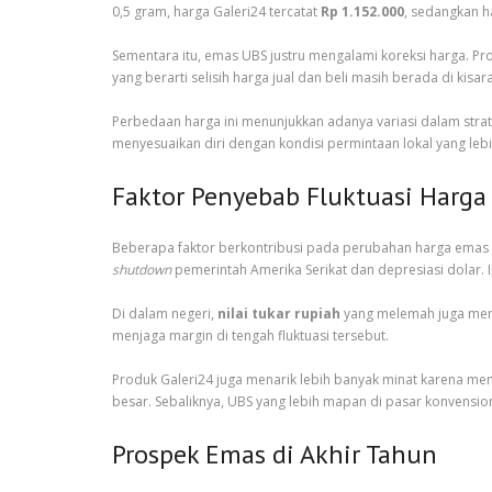
0,5 gram, harga Galeri24 tercatat
Rp 1.152.000
, sedangkan 
Sementara itu, emas UBS justru mengalami koreksi harga. P
yang berarti selisih harga jual dan beli masih berada di kisa
Perbedaan harga ini menunjukkan adanya variasi dalam strat
menyesuaikan diri dengan kondisi permintaan lokal yang lebih
Faktor Penyebab Fluktuasi Harga
Beberapa faktor berkontribusi pada perubahan harga emas d
shutdown
pemerintah Amerika Serikat dan depresiasi dolar. 
Di dalam negeri,
nilai tukar rupiah
yang melemah juga memp
menjaga margin di tengah fluktuasi tersebut.
Produk Galeri24 juga menarik lebih banyak minat karena mena
besar. Sebaliknya, UBS yang lebih mapan di pasar konvensio
Prospek Emas di Akhir Tahun