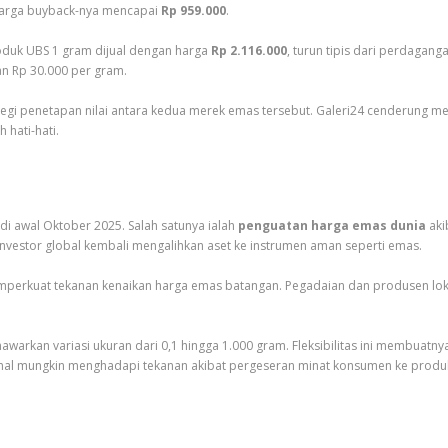
harga buyback-nya mencapai
Rp 959.000
.
roduk UBS 1 gram dijual dengan harga
Rp 2.116.000
, turun tipis dari perdagan
ran Rp 30.000 per gram.
egi penetapan nilai antara kedua merek emas tersebut. Galeri24 cenderung me
 hati-hati.
i awal Oktober 2025. Salah satunya ialah
penguatan harga emas dunia
aki
Investor global kembali mengalihkan aset ke instrumen aman seperti emas.
erkuat tekanan kenaikan harga emas batangan. Pegadaian dan produsen lokal
warkan variasi ukuran dari 0,1 hingga 1.000 gram. Fleksibilitas ini membuatnya
nal mungkin menghadapi tekanan akibat pergeseran minat konsumen ke produk y