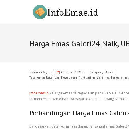
Skip
to
content
Harga Emas Galeri24 Naik, U
By
Fandi Agung
October 1, 2025
Category:
Bisnis
Tags:
emas batangan Pegadaian
,
fluktuasi harga emas
,
harga emas
infoemas.id
– Harga emas di Pegadaian pada Rabu, 1 Oktob
ini mencerminkan dinamika pasar logam mulia yang semakin k
Perbandingan Harga Emas Galeri
Berdasarkan data resmi Pegadaian, harga jual emas Galeri