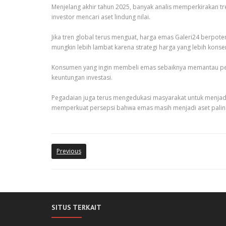
Menjelang akhir tahun 2025, banyak analis memperkirakan tr
investor mencari aset lindung nilai.
Jika tren global terus menguat, harga emas Galeri24 berpo
mungkin lebih lambat karena strategi harga yang lebih konser
Konsumen yang ingin membeli emas sebaiknya memantau perge
keuntungan investasi.
Pegadaian juga terus mengedukasi masyarakat untuk menjadik
memperkuat persepsi bahwa emas masih menjadi aset paling
Previous
SITUS TERKAIT