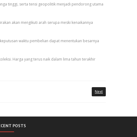
nga tinggi, serta tensi geopolitik menjadi pendorong utama
kirakan akan mengikuti arah serupa meski kenaikannya
i, keputusan waktu pembelian dapat menentukan besarnya
eksi. Harga yang terus naik dalam lima tahun terakhir
Next
ECENT POSTS