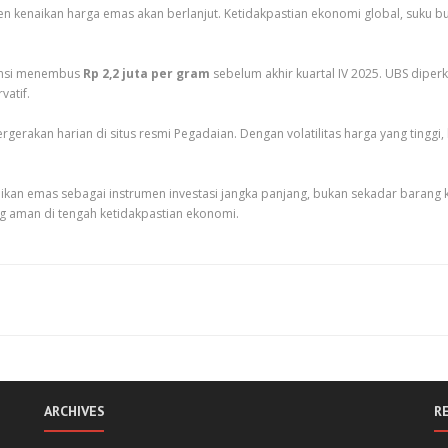
en kenaikan harga emas akan berlanjut. Ketidakpastian ekonomi global, suku bu
tensi menembus
Rp 2,2 juta per gram
sebelum akhir kuartal IV 2025. UBS diper
vatif.
rakan harian di situs resmi Pegadaian. Dengan volatilitas harga yang tingg
an emas sebagai instrumen investasi jangka panjang, bukan sekadar barang kol
 aman di tengah ketidakpastian ekonomi.
ARCHIVES
R