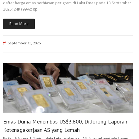
daftar harga emas perhiasan per gram di Laku Emas pada 13 September
2025: 24K (99%): Rp…
Read More
September 13, 2025
Emas Dunia Menembus US$3.600, Didorong Laporan
Ketenagakerjaan AS yang Lemah
By
Fandi Agung
Bisnis
data ketenagakerjaan AS
,
Emas sebagai safe haven
,