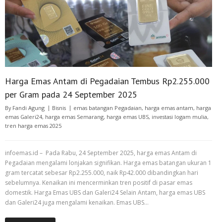
Harga Emas Antam di Pegadaian Tembus Rp2.255.000
per Gram pada 24 September 2025
By
Fandi Agung
Bisnis
emas batangan Pegadaian
,
harga emas antam
,
harga
emas Galeri24
,
harga emas Semarang
,
harga emas UBS
,
investasi logam mulia
,
tren harga emas 2025
infoemas.id – Pada Rabu, 24 September 2025, harga emas Antam di
Pegadaian mengalami lonjakan signifikan. Harga emas batangan ukuran 1
gram tercatat sebesar Rp2.255.000, naik Rp42.000 dibandingkan hari
sebelumnya. Kenaikan ini mencerminkan tren positif di pasar emas
domestik. Harga Emas UBS dan Galeri24 Selain Antam, harga emas UBS
dan Galeri24 juga mengalami kenaikan. Emas UBS…