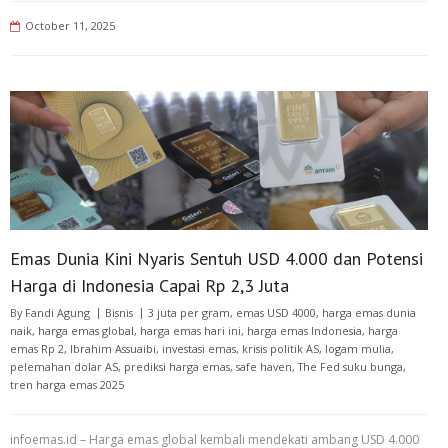
October 11, 2025
Emas Dunia Kini Nyaris Sentuh USD 4.000 dan Potensi
Harga di Indonesia Capai Rp 2,3 Juta
By
Fandi Agung
Bisnis
3 juta per gram
,
emas USD 4000
,
harga emas dunia
naik
,
harga emas global
,
harga emas hari ini
,
harga emas Indonesia
,
harga
emas Rp 2
,
Ibrahim Assuaibi
,
investasi emas
,
krisis politik AS
,
logam mulia
,
pelemahan dolar AS
,
prediksi harga emas
,
safe haven
,
The Fed suku bunga
,
tren harga emas 2025
infoemas.id – Harga emas global kembali mendekati ambang USD 4.000