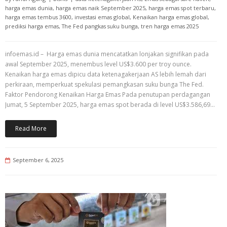
harga emas dunia
,
harga emas naik September 2025
,
harga emas spot terbaru
,
harga emas tembus 3600
,
investasi emas global
,
Kenaikan harga emas global
,
prediksi harga emas
,
The Fed pangkas suku bunga
,
tren harga emas 2025
infoemas.id – Harga emas dunia mencatatkan lonjakan signifikan pada
awal September 2025, menembus level US$3.600 per troy ounce.
Kenaikan harga emas dipicu data ketenagakerjaan AS lebih lemah dari
perkiraan, memperkuat spekulasi pemangkasan suku bunga The Fed.
Faktor Pendorong Kenaikan Harga Emas Pada penutupan perdagangan
Jumat, 5 September 2025, harga emas spot berada di level US$3.586,69…
Read More
September 6, 2025