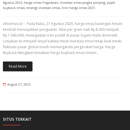
Agustus 2025
,
harga emas Pegadaian
,
Investasi emas jangka panjang
,
pajak
buyback emas
,
strategi investasi emas
,
tren harga emas 2025
infoemas.id – Pada Rabu, 27 Agustus 2025, harga emas batangan Antam
kembali menunjukkan penguatan. Nilai per gram naik Rp 8.000 menjadi
Rp 1.940.000, menegaskan tren positif di pasar logam mulia domestik.
Lonjakan ini menjadi sinyal bahwa minat investasi emas tetap kuat meski
fluktuasi pasar global masih memengaruhi pergerakan harga. Harga
Buyback Mengikuti Kenaikan Harga buyback emas Antam…
Read More
August 27, 2025
SITUS TERKAIT