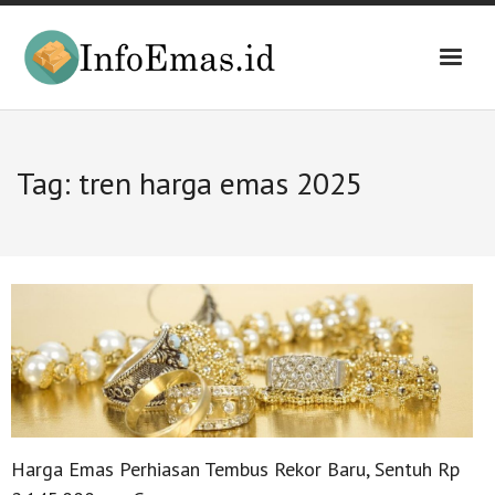
Skip
to
content
Tag:
tren harga emas 2025
Harga Emas Perhiasan Tembus Rekor Baru, Sentuh Rp