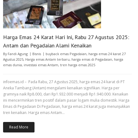
Harga Emas 24 Karat Hari Ini, Rabu 27 Agustus 2025:
Antam dan Pegadaian Alami Kenaikan
By
Fandi Agung
Bisnis
buyback emas Pegadaian
,
harga emas 24 karat 27
Agustus 2025
,
Harga emas Antam terbaru
,
harga emas di Pegadaian
,
harga
emas dunia
,
investasi emas Antam
,
tren harga emas 2025
infoemas.id – Pada Rabu, 27 Agustus 2025, harga emas 24 karat di PT
Aneka Tambang (Antam) mengalami kenaikan signifikan. Harga per
gramnya naik Rp8.000, dari Rp1.932.000 menjadi Rp1.940.000. Kenaikan
ini mencerminkan tren positif dalam pasar logam mulia domestik. Harga
Emas di Pegadaian Di Pegadaian, harga emas 24 karat juga menunjukkan
tren kenaikan. Harga emas Antam…
Read More