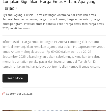
Lonjakan Signifikan Harga Emas Antam: Apa yang
Terjadi?
By
Fandi Agung
Bisnis
emas batangan Antam
,
faktor kenaikan emas
,
Federal Reserve dan emas
,
harga buyback emas
,
harga emas antam
,
harga
emas per gram
,
investasi emas Indonesia
,
rekor harga emas
,
tren harga emas
2025
,
volatilitas emas
infoemas.id – Harga emas batangan PT Aneka Tambang Tbk (Antam)
kembali menunjukkan kenaikan tajam pada pekan ini. Laporan menyebut,
emas Antam melonjak sebesar Rp 69.000 dalam periode 22–27
September 2025 dibandingkan pekan sebelumnya. Kenaikan tersebut
menarik perhatian pelaku pasar dan investor emas di Tanah Air. Di
tengah lonjakan itu, harga buyback (pembelian kembali) emas Antam…
Read More
September 28, 2025