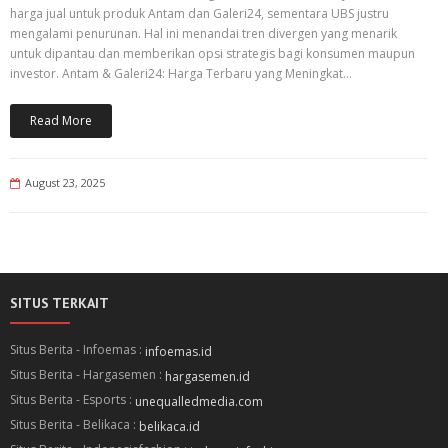
harga jual untuk produk Antam dan Galeri24, sementara UBS justru
mengalami penurunan. Hal ini menandai tren divergen yang menarik
untuk dipantau dan memberikan opsi strategis bagi konsumen maupun
investor. Antam & Galeri24: Harga Terbaru yang Meningkat…
Read More
August 23, 2025
SITUS TERKAIT
Situs Berita - Infoemas :
infoemas.id
Situs Berita - Hargasemen :
hargasemen.id
Situs Berita - Esports :
unequalledmedia.com
Situs Berita - Belikaca :
belikaca.id