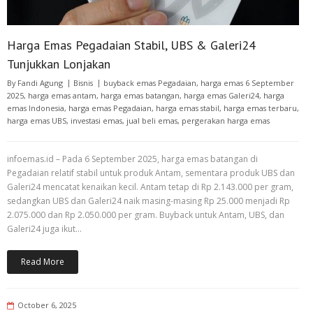
Harga Emas Pegadaian Stabil, UBS & Galeri24
Tunjukkan Lonjakan
By
Fandi Agung
Bisnis
buyback emas Pegadaian
,
harga emas 6 September
2025
,
harga emas antam
,
harga emas batangan
,
harga emas Galeri24
,
harga
emas Indonesia
,
harga emas Pegadaian
,
harga emas stabil
,
harga emas terbaru
,
harga emas UBS
,
investasi emas
,
jual beli emas
,
pergerakan harga emas
infoemas.id – Pada 6 September 2025, harga emas batangan di
Pegadaian relatif stabil untuk produk Antam, sementara produk UBS dan
Galeri24 mencatat kenaikan kecil. Antam tetap di Rp 2.143.000 per gram,
sedangkan UBS dan Galeri24 naik masing-masing Rp 25.000 menjadi Rp
2.075.000 dan Rp 2.050.000 per gram. Buyback untuk Antam, UBS, dan
Galeri24 juga ikut…
Read More
October 6, 2025