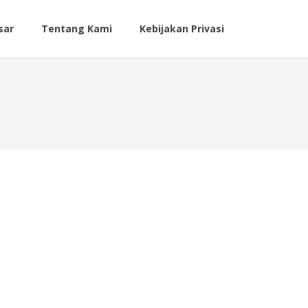
sar
Tentang Kami
Kebijakan Privasi