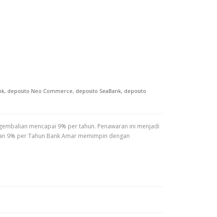
nk
,
deposito Neo Commerce
,
deposito SeaBank
,
deposito
ngembalian mencapai 9% per tahun. Penawaran ini menjadi
dengan 9% per Tahun Bank Amar memimpin dengan