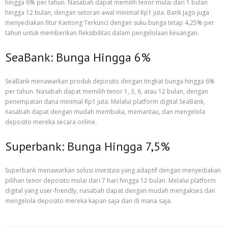
hingga 6% per tahun. Nasabah dapat memilih tenor mulai dari 1 bulan
hingga 12 bulan, dengan setoran awal minimal Rp1 juta. Bank Jago juga
menyediakan fitur Kantong Terkunci dengan suku bunga tetap 4,25% per
tahun untuk memberikan fleksibilitas dalam pengelolaan keuangan.
SeaBank: Bunga Hingga 6%
SeaBank menawarkan produk deposito dengan tingkat bunga hingga 6%
per tahun. Nasabah dapat memilih tenor 1, 3, 6, atau 12 bulan, dengan
penempatan dana minimal Rp1 juta. Melalui platform digital SeaBank,
nasabah dapat dengan mudah membuka, memantau, dan mengelola
deposito mereka secara online.
Superbank: Bunga Hingga 7,5%
Superbank menawarkan solusi investasi yang adaptif dengan menyediakan
pilihan tenor deposito mulai dari 7 hari hingga 12 bulan. Melalui platform
digital yang user-friendly, nasabah dapat dengan mudah mengakses dan
mengelola deposito mereka kapan saja dan di mana saja.