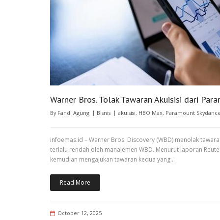
Warner Bros. Tolak Tawaran Akuisisi dari Pa
By
Fandi Agung
Bisnis
akuisisi
,
HBO Max
,
Paramount Skydanc
infoemas.id – Warner Bros. Discovery (WBD) menolak tawaran
terlalu rendah oleh manajemen WBD. Menurut laporan Reuter
kemudian mengajukan tawaran kedua yang…
Read More
October 12, 2025