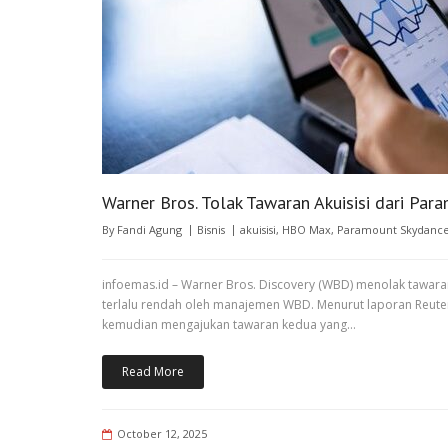
Warner Bros. Tolak Tawaran Akuisisi dari Pa
By
Fandi Agung
Bisnis
akuisisi
,
HBO Max
,
Paramount Skydanc
infoemas.id – Warner Bros. Discovery (WBD) menolak tawaran
terlalu rendah oleh manajemen WBD. Menurut laporan Reuter
kemudian mengajukan tawaran kedua yang…
Read More
October 12, 2025