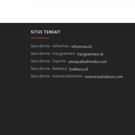
SITUS TERKAIT
Situs Berita - Infoemas :
infoemas.id
Situs Berita - Hargasemen :
hargasemen.id
Situs Berita - Esports :
unequalledmedia.com
Situs Berita - Belikaca :
belikaca.id
Situs Berita - Indonesiafashion :
indonesiafashion.com