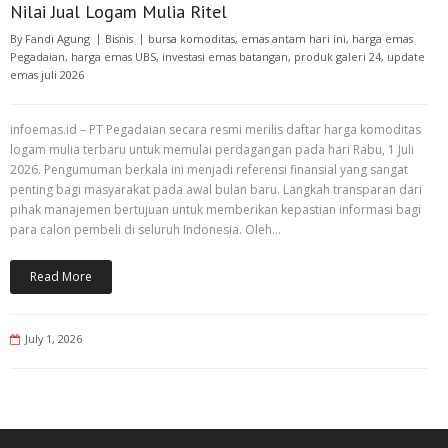
Nilai Jual Logam Mulia Ritel
By
Fandi Agung
Bisnis
bursa komoditas
,
emas antam hari ini
,
harga emas
Pegadaian
,
harga emas UBS
,
investasi emas batangan
,
produk galeri 24
,
update
emas juli 2026
infoemas.id – PT Pegadaian secara resmi merilis daftar harga komoditas
logam mulia terbaru untuk memulai perdagangan pada hari Rabu, 1 Juli
2026. Pengumuman berkala ini menjadi referensi finansial yang sangat
penting bagi masyarakat pada awal bulan baru. Langkah transparan dari
pihak manajemen bertujuan untuk memberikan kepastian informasi bagi
para calon pembeli di seluruh Indonesia. Oleh…
Read More
July 1, 2026