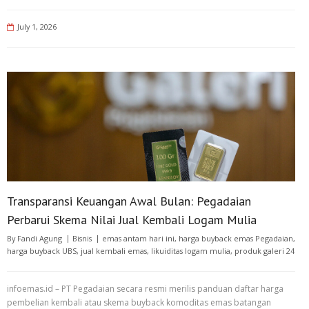
July 1, 2026
Transparansi Keuangan Awal Bulan: Pegadaian
Perbarui Skema Nilai Jual Kembali Logam Mulia
By
Fandi Agung
Bisnis
emas antam hari ini
,
harga buyback emas Pegadaian
,
harga buyback UBS
,
jual kembali emas
,
likuiditas logam mulia
,
produk galeri 24
infoemas.id – PT Pegadaian secara resmi merilis panduan daftar harga
pembelian kembali atau skema buyback komoditas emas batangan