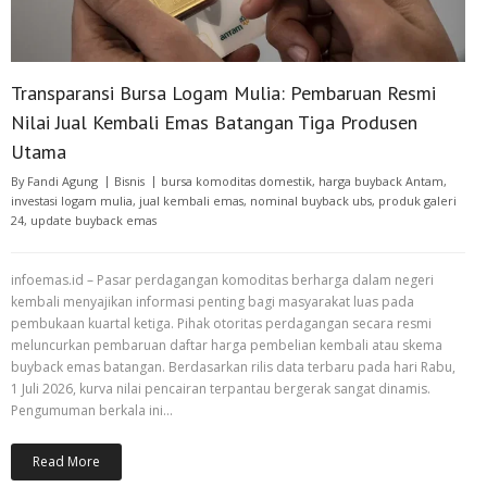
Transparansi Bursa Logam Mulia: Pembaruan Resmi
Nilai Jual Kembali Emas Batangan Tiga Produsen
Utama
By
Fandi Agung
Bisnis
bursa komoditas domestik
,
harga buyback Antam
,
investasi logam mulia
,
jual kembali emas
,
nominal buyback ubs
,
produk galeri
24
,
update buyback emas
infoemas.id – Pasar perdagangan komoditas berharga dalam negeri
kembali menyajikan informasi penting bagi masyarakat luas pada
pembukaan kuartal ketiga. Pihak otoritas perdagangan secara resmi
meluncurkan pembaruan daftar harga pembelian kembali atau skema
buyback emas batangan. Berdasarkan rilis data terbaru pada hari Rabu,
1 Juli 2026, kurva nilai pencairan terpantau bergerak sangat dinamis.
Pengumuman berkala ini…
Read More