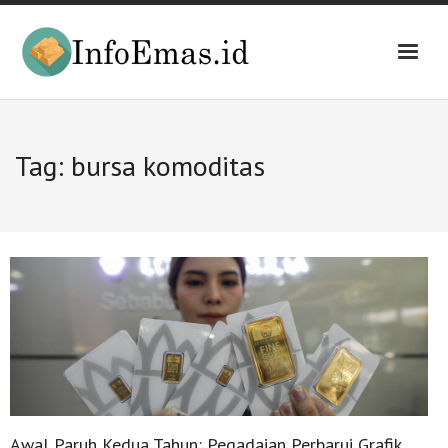
Skip
to
content
Tag:
bursa komoditas
Awal Paruh Kedua Tahun: Pegadaian Perbarui Grafik