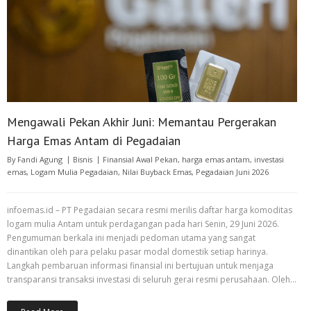
Mengawali Pekan Akhir Juni: Memantau Pergerakan
Harga Emas Antam di Pegadaian
By
Fandi Agung
Bisnis
Finansial Awal Pekan
,
harga emas antam
,
investasi
emas
,
Logam Mulia Pegadaian
,
Nilai Buyback Emas
,
Pegadaian Juni 2026
infoemas.id – PT Pegadaian secara resmi merilis daftar harga komoditas
logam mulia Antam untuk perdagangan pada hari Senin, 29 Juni 2026.
Pengumuman berkala ini menjadi pedoman utama yang sangat
dinantikan oleh para pelaku pasar modal domestik setiap harinya.
Langkah pembaruan informasi finansial ini bertujuan untuk menjaga
transparansi transaksi investasi di seluruh gerai resmi perusahaan. Oleh…