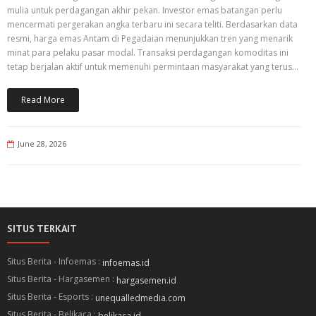
mulia untuk perdagangan akhir pekan. Investor emas batangan perlu
mencermati pergerakan angka terbaru ini secara teliti. Berdasarkan data
resmi, harga emas Antam di Pegadaian menunjukkan tren yang menarik
minat para pelaku pasar modal. Transaksi perdagangan komoditas ini
tetap berjalan aktif untuk memenuhi permintaan masyarakat yang terus…
Read More
June 28, 2026
SITUS TERKAIT
Situs Berita - Infoemas :
infoemas.id
Situs Berita - Hargasemen :
hargasemen.id
Situs Berita - Esports :
unequalledmedia.com
Situs Berita - Belikaca :
belikaca.id