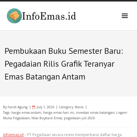
Skip
to
content
Pembukaan Buku Semester Baru:
Pegadaian Rilis Grafik Teranyar
Emas Batangan Antam
By
Fandi Agung
July 1, 2026
Category:
Bisnis
Tags:
harga emas antam
,
harga emas hari ini
,
investasi emas batangan
,
Logam
Mulia Pegadaian
,
Nilai Buyback Emas
,
pegadaian juli 2026
infoemas.id
– PT Pegadaian secara resmi memperbarui daftar harga