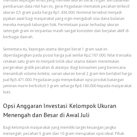
membeli kepingan emas yang memiliki ukuran berat ringan. Berdasarkan
pembaruan data ritel hari ini, gerai Pegadaian mematok pecahan terkecil
ukuran 0,5 gram pada harga Rp1.436.000. Nominal tersebut menjadi
pijakan awal bagi masyarakat yang ingin mengubah sisa dana bulanan
mereka menjadi tabungan fisik. Permintaan pasar terhadap ukuran
setengah gram ini terpantau masih sangat konsisten dan berjalan aktif di
berbagai daerah.
Sementara itu, kepingan utama dengan berat 1 gram saat ini
diperdagangkan pada posisi harga jual senilai Rp2.767.000. Nilai transaksi
cetakan satu gram ini menjadi tolok ukur utama dalam menentukan
pergerakan grafik pecahan di atasnya. Bagi konsumen yang berencana
menambah volume koleksi, varian ukuran berat 2 gram kini berlabel harga
jual Rp5.471.000. Pegadaian juga menyediakan opsi produk batangan
jaminan murni berbobot 3 gram seharga Rp8.180.000 kepada masyarakat
luas.
Opsi Anggaran Investasi Kelompok Ukuran
Menengah dan Besar di Awal Juli
Bagi kelompok masyarakat yang memiliki target keuangan jangka
menengah, pecahan 5 gram dan 10 gram merupakan opsi ideal. Pihak