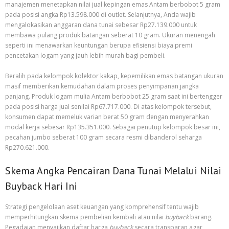
manajemen menetapkan nilai jual kepingan emas Antam berbobot 5 gram
pada posisi angka Rp13.598.000 di outlet. Selanjutnya, Anda wajib
mengalokasikan anggaran dana tunai sebesar Rp27.139.000 untuk
membawa pulang produk batangan seberat 10 gram. Ukuran menengah
seperti ini menawarkan keuntungan berupa efisiensi biaya premi
pencetakan logam yang jauh lebih murah bagi pembeli.
Beralih pada kelompok kolektor kakap, kepemilikan emas batangan ukuran
masif memberikan kemudahan dalam proses penyimpanan jangka
panjang. Produk logam mulia Antam berbobot 25 gram saat ini bertengger
pada posisi harga jual senilai Rp67.717.000. Di atas kelompok tersebut,
konsumen dapat memeluk varian berat 50 gram dengan menyerahkan
modal kerja sebesar Rp135.351.000. Sebagai penutup kelompok besar ini,
pecahan jumbo seberat 100 gram secara resmi dibanderol seharga
Rp270.621.000.
Skema Angka Pencairan Dana Tunai Melalui Nilai
Buyback Hari Ini
Strategi pengelolaan aset keuangan yang komprehensif tentu wajib
memperhitungkan skema pembelian kembali atau nilai
buyback
barang.
Pegadaian menyajikan daftar harga
buyback
secara transparan agar