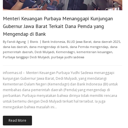
Menteri Keuangan Purbaya Menanggapi Kunjungan
Gubernur Jawa Barat Terkait Dana Pemda yang
Mengendap di Bank
By
Fandi Agung
Bisnis
Bank Indonesia
,
BLUD Jawa Barat
,
dana daerah 2025
,
dana kas daerah
,
dana mengendap di bank
,
dana Pemda mengendap
,
dana
pemerintah daerah
,
Dedi Mulyadi
,
Kemendagri
,
kementerian keuangan
,
Purbaya tanggapi Dedi Mulyadi
,
purbaya yudhi sadewa
infoemas.id – Menteri Keuangan Purbaya Yudhi Sadewa menanggapi
kunjungan Gubernur Jawa Barat, Dedi Mulyadi, yang mendatangi
Kementerian Dalam Negeri (Kemendagri) dan Bank Indonesia (BI) untuk
membahas dana pemerintah daerah (Pemda) yang mengendap di
perbankan. Purbaya menyatakan bahwa dirinya tidak memiliki rencana
untuk bertemu dengan Dedi Mulyadi terkait hal tersebut. Ia juga
menegaskan bahwa masalah ini…
Read More