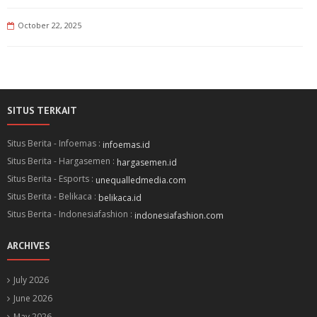
October 22, 2025
SITUS TERKAIT
Situs Berita - Infoemas :
infoemas.id
Situs Berita - Hargasemen :
hargasemen.id
Situs Berita - Esports :
unequalledmedia.com
Situs Berita - Belikaca :
belikaca.id
Situs Berita - Indonesiafashion :
indonesiafashion.com
ARCHIVES
July 2026
June 2026
May 2026