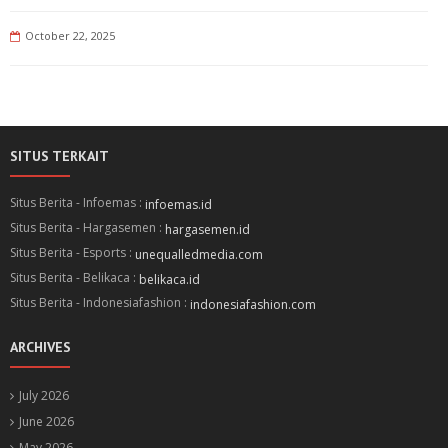
October 22, 2025
SITUS TERKAIT
Situs Berita - Infoemas :
infoemas.id
Situs Berita - Hargasemen :
hargasemen.id
Situs Berita - Esports :
unequalledmedia.com
Situs Berita - Belikaca :
belikaca.id
Situs Berita - Indonesiafashion :
indonesiafashion.com
ARCHIVES
July 2026
June 2026
May 2026