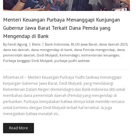
Menteri Keuangan Purbaya Menanggapi Kunjungan
Gubernur Jawa Barat Terkait Dana Pemda yang
Mengendap di Bank
By
Fandi Agung
Bisnis
Bank Indonesia
,
BLUD Jawa Barat
,
dana daerah 2025
,
dana kas daerah
,
dana mengendap di bank
,
dana Pemda mengendap
,
dana
pemerintah daerah
,
Dedi Mulyadi
,
Kemendagri
,
kementerian keuangan
,
Purbaya tanggapi Dedi Mulyadi
,
purbaya yudhi sadewa
infoemas.id – Menteri Keuangan Purbaya Yudhi Sadewa menanggapi
kunjungan Gubernur Jawa Barat, Dedi Mulyadi, yang mendatangi
Kementerian Dalam Negeri (Kemendagri) dan Bank Indonesia (BI) untuk
membahas dana pemerintah daerah (Pemda) yang mengendap di
perbankan. Purbaya menyatakan bahwa dirinya tidak memiliki rencana
untuk bertemu dengan Dedi Mulyadi terkait hal tersebut. Ia juga
menegaskan bahwa masalah ini…
Read More