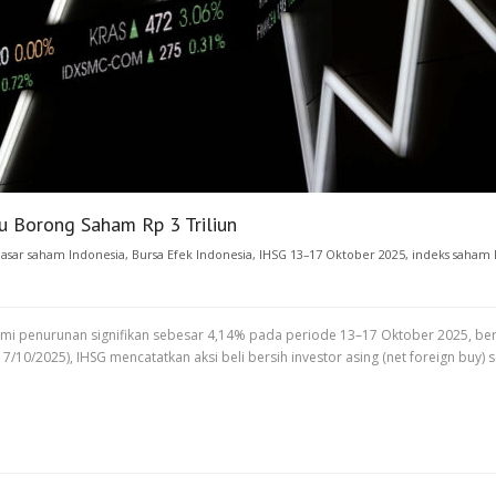
ru Borong Saham Rp 3 Triliun
 pasar saham Indonesia
,
Bursa Efek Indonesia
,
IHSG 13–17 Oktober 2025
,
indeks saham 
i penurunan signifikan sebesar 4,14% pada periode 13–17 Oktober 2025, berak
0/2025), IHSG mencatatkan aksi beli bersih investor asing (net foreign buy) s