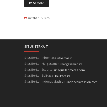
Read More
October 15, 2025
SITUS TERKAIT
Situs Berita - Infoemas :
infoemas.id
Situs Berita - Hargasemen :
hargasemen.id
Situs Berita - Esports :
unequalledmedia.com
Situs Berita - Belikaca :
belikaca.id
Situs Berita - Indonesiafashion :
indonesiafashion.com