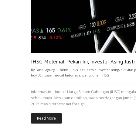
IHSG Melemah Pekan Ini, Investor Asing Just
By
Fandi Agung
Bisnis
aksi beli bersih investor asing
,
aktivitas
buy BEI
,
pasar modal Indonesia
,
penurunan IHSG
infoemas.id – Indeks Harga Saham Gabungan (IHSG) mengalam
sebelumnya. Meskipun demikian, pada perdagangan Jumat (17/1
2025 masih tercatat net foreign…
Read More