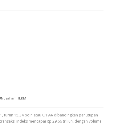
BNI
,
saham TLKM
1, turun 15,34 poin atau 0,19% dibandingkan penutupan
transaksi indeks mencapai Rp 29,66 triliun, dengan volume