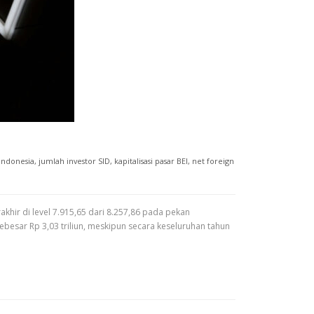
Indonesia
,
jumlah investor SID
,
kapitalisasi pasar BEI
,
net foreign
hir di level 7.915,65 dari 8.257,86 pada pekan
ebesar Rp 3,03 triliun, meskipun secara keseluruhan tahun