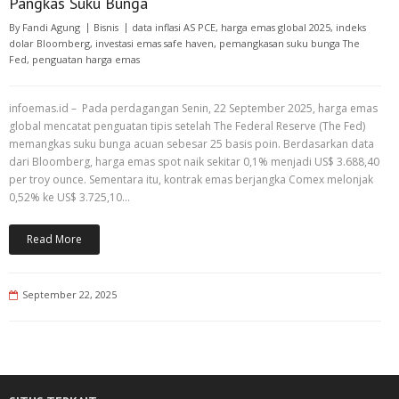
Pangkas Suku Bunga
By
Fandi Agung
Bisnis
data inflasi AS PCE
,
harga emas global 2025
,
indeks
dolar Bloomberg
,
investasi emas safe haven
,
pemangkasan suku bunga The
Fed
,
penguatan harga emas
infoemas.id – Pada perdagangan Senin, 22 September 2025, harga emas
global mencatat penguatan tipis setelah The Federal Reserve (The Fed)
memangkas suku bunga acuan sebesar 25 basis poin. Berdasarkan data
dari Bloomberg, harga emas spot naik sekitar 0,1% menjadi US$ 3.688,40
per troy ounce. Sementara itu, kontrak emas berjangka Comex melonjak
0,52% ke US$ 3.725,10…
Read More
September 22, 2025