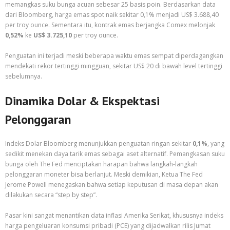
memangkas suku bunga acuan sebesar 25 basis poin. Berdasarkan data
dari Bloomberg, harga emas spot naik sekitar 0,1% menjadi US$ 3.688,40
per troy ounce. Sementara itu, kontrak emas berjangka Comex melonjak
0,52%
ke
US$ 3.725,10
per troy ounce.
Penguatan ini terjadi meski beberapa waktu emas sempat diperdagangkan
mendekati rekor tertinggi mingguan, sekitar US$ 20 di bawah level tertinggi
sebelumnya.
Dinamika Dolar & Ekspektasi
Pelonggaran
Indeks Dolar Bloomberg menunjukkan penguatan ringan sekitar
0,1%
, yang
sedikit menekan daya tarik emas sebagai aset alternatif. Pemangkasan suku
bunga oleh The Fed menciptakan harapan bahwa langkah-langkah
pelonggaran moneter bisa berlanjut. Meski demikian, Ketua The Fed
Jerome Powell menegaskan bahwa setiap keputusan di masa depan akan
dilakukan secara “step by step”.
Pasar kini sangat menantikan data inflasi Amerika Serikat, khususnya indeks
harga pengeluaran konsumsi pribadi (PCE) yang dijadwalkan rilis Jumat