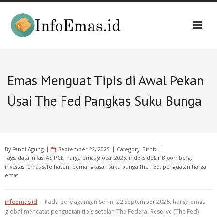
Skip
to
content
Emas Menguat Tipis di Awal Pekan
Usai The Fed Pangkas Suku Bunga
By
Fandi Agung
September 22, 2025
Category:
Bisnis
Tags:
data inflasi AS PCE
,
harga emas global 2025
,
indeks dolar Bloomberg
,
investasi emas safe haven
,
pemangkasan suku bunga The Fed
,
penguatan harga
emas
infoemas.id
– Pada perdagangan Senin, 22 September 2025, harga emas
global mencatat penguatan tipis setelah The Federal Reserve (The Fed)