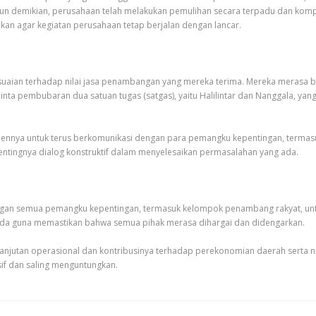
un demikian, perusahaan telah melakukan pemulihan secara terpadu dan komp
kan agar kegiatan perusahaan tetap berjalan dengan lancar.
ian terhadap nilai jasa penambangan yang mereka terima. Mereka merasa bah
minta pembubaran dua satuan tugas (satgas), yaitu Halilintar dan Nanggala, y
ennya untuk terus berkomunikasi dengan para pemangku kepentingan, termasu
ntingnya dialog konstruktif dalam menyelesaikan permasalahan yang ada.
ngan semua pemangku kepentingan, termasuk kelompok penambang rakyat, unt
ada guna memastikan bahwa semua pihak merasa dihargai dan didengarkan.
rlanjutan operasional dan kontribusinya terhadap perekonomian daerah serta 
if dan saling menguntungkan.