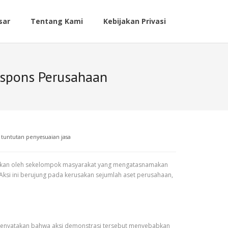
sar
Tentang Kami
Kebijakan Privasi
espons Perusahaan
,
tuntutan penyesuaian jasa
lakukan oleh sekelompok masyarakat yang mengatasnamakan
Aksi ini berujung pada kerusakan sejumlah aset perusahaan,
, menyatakan bahwa aksi demonstrasi tersebut menyebabkan