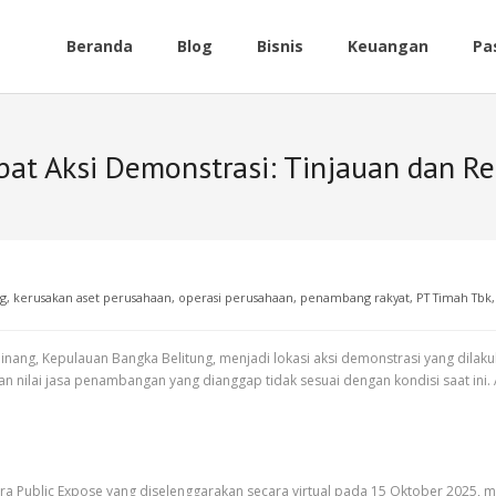
Beranda
Blog
Bisnis
Keuangan
Pa
bat Aksi Demonstrasi: Tinjauan dan R
g
,
kerusakan aset perusahaan
,
operasi perusahaan
,
penambang rakyat
,
PT Timah Tbk
pinang, Kepulauan Bangka Belitung, menjadi lokasi aksi demonstrasi yang di
 nilai jasa penambangan yang dianggap tidak sesuai dengan kondisi saat ini. 
ara Public Expose yang diselenggarakan secara virtual pada 15 Oktober 2025