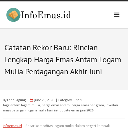
Skip
to
content
Catatan Rekor Baru: Rincian
Lengkap Harga Emas Antam Logam
Mulia Perdagangan Akhir Juni
By
Fandi Agung
June 28, 2026
Category:
Bisnis
Tags:
antam logam mulia
,
harga emas antam
,
harga emas per gram
,
investasi
emas batangan
,
logam mulia hari ini
,
update emas juni 2026
infoemas.id
– Pasar komoditas logam mulia dalam negeri kembali