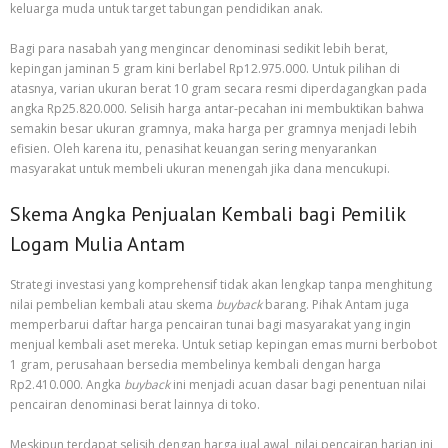
keluarga muda untuk target tabungan pendidikan anak.
Bagi para nasabah yang mengincar denominasi sedikit lebih berat,
kepingan jaminan 5 gram kini berlabel Rp12.975.000. Untuk pilihan di
atasnya, varian ukuran berat 10 gram secara resmi diperdagangkan pada
angka Rp25.820.000. Selisih harga antar-pecahan ini membuktikan bahwa
semakin besar ukuran gramnya, maka harga per gramnya menjadi lebih
efisien. Oleh karena itu, penasihat keuangan sering menyarankan
masyarakat untuk membeli ukuran menengah jika dana mencukupi.
Skema Angka Penjualan Kembali bagi Pemilik
Logam Mulia Antam
Strategi investasi yang komprehensif tidak akan lengkap tanpa menghitung
nilai pembelian kembali atau skema
buyback
barang. Pihak Antam juga
memperbarui daftar harga pencairan tunai bagi masyarakat yang ingin
menjual kembali aset mereka. Untuk setiap kepingan emas murni berbobot
1 gram, perusahaan bersedia membelinya kembali dengan harga
Rp2.410.000. Angka
buyback
ini menjadi acuan dasar bagi penentuan nilai
pencairan denominasi berat lainnya di toko.
Meskipun terdapat selisih dengan harga jual awal, nilai pencairan harian ini