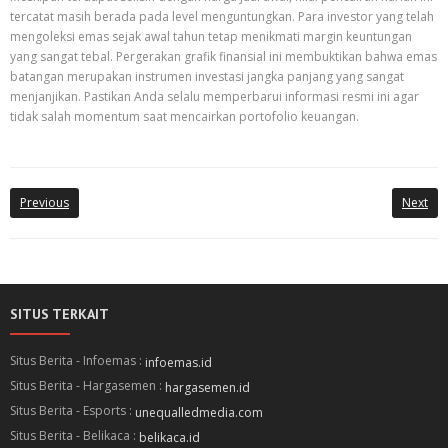
tercatat masih berada pada level menguntungkan. Para investor yang telah
mengoleksi emas sejak awal tahun tetap menikmati margin keuntungan
yang sangat tebal. Pergerakan grafik finansial ini membuktikan bahwa emas
batangan merupakan instrumen investasi jangka panjang yang sangat
menjanjikan. Pastikan Anda selalu memperbarui informasi resmi ini agar
tidak salah momentum saat mencairkan portofolio keuangan.
Previous
Next
SITUS TERKAIT
Situs Berita - Infoemas :
infoemas.id
Situs Berita - Hargasemen :
hargasemen.id
Situs Berita - Esports :
unequalledmedia.com
Situs Berita - Belikaca :
belikaca.id