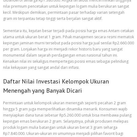
dibanderol seharga Rp1.380.000. Angka tersebut mencerminkan tingginya
nilai premium pencetakan untuk kepingan logam mulia berukuran sangat
kecil. Meskipun demikian, permintaan pasar terhadap varian setengah
gram ini terpantau tetap tinggi serta berjalan sangat aktif.
Sementara itu, kejutan besar terjadi pada posisi harga emas Antam cetakan
utama untuk ukuran berat 1 gram. Pihak manajemen secara resmi mematok
kepingan jaminan murni tersebut pada posisi harga jual senilai Rp2.660.000
per gram. Lonjakan harga ini menjadi rekor historis baru yang sangat
monumental dalam sejarah perdagangan emas nasional tahun ini.
Kenaikan nilai ini sekaligus mempertegas posisi emas sebagai pelindung
nilai kekayaan yang sangat andal dari inflasi.
Daftar Nilai Investasi Kelompok Ukuran
Menengah yang Banyak Dicari
Permintaan untuk kelompok ukuran menengah seperti pecahan 2 gram
hingga 5 gram juga memperlihatkan dinamika menarik. Konsumen wajib
menyiapkan dana tunai sebesar Rp5.260.000 untuk bisa membawa pulang
kepingan emas berukuran 2 gram. Selanjutnya, pihak produsen melepas
produk logam mulia batangan untuk ukuran berat 3 gram seharga
Rp7.840.000. Ukuran-ukuran ini umumnya menjadi pilihan favorit bagi