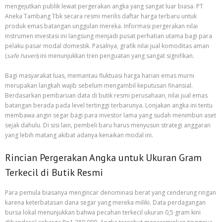
mengejutkan publik lewat pergerakan angka yang sangat luar biasa. PT
Aneka Tambang Tbk secara resmi merilis daftar harga terbaru untuk
produk emas batangan unggulan mereka. Informasi pergerakan nilai
instrumen investasi ini langsung menjadi pusat perhatian utama bagi para
pelaku pasar modal domestik. Pasalnya, grafik nilai jual komoditas aman
(
safe haven
) ini menunjukkan tren penguatan yang sangat signifikan.
Bagi masyarakat luas, memantau fluktuasi harga harian emas murni
merupakan langkah wajib sebelum mengambil keputusan finansial.
Berdasarkan pembaruan data di butik resmi perusahaan, nilai jual emas
batangan berada pada level tertinggi terbarunya. Lonjakan angka ini tentu
membawa angin segar bagi para investor lama yang sudah menimbun aset
sejak dahulu. Di sisi lain, pembeli baru harus menyusun strategi anggaran
yang lebih matang akibat adanya kenaikan modal ini.
Rincian Pergerakan Angka untuk Ukuran Gram
Terkecil di Butik Resmi
Para pemula biasanya mengincar denominasi berat yang cenderung ringan
karena keterbatasan dana segar yang mereka miliki. Data perdagangan
bursa lokal menunjukkan bahwa pecahan terkecil ukuran 0,5 gram kini