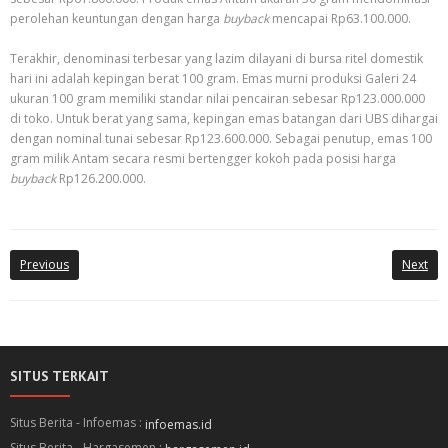
perolehan keuntungan dengan harga
buyback
mencapai Rp63.100.000.
Terakhir, denominasi terbesar yang lazim dilayani di bursa ritel domestik
hari ini adalah kepingan berat 100 gram. Emas murni produksi Galeri 24
ukuran 100 gram memiliki standar nilai pencairan sebesar Rp123.000.000
di toko. Untuk berat yang sama, kepingan emas batangan dari UBS dihargai
dengan nominal tunai sebesar Rp123.600.000. Sebagai penutup, emas 100
gram milik Antam secara resmi bertengger kokoh pada posisi harga
buyback
Rp126.200.000.
Previous
Next
SITUS TERKAIT
Situs Berita - Infoemas :
infoemas.id
Situs Berita - Hargasemen :