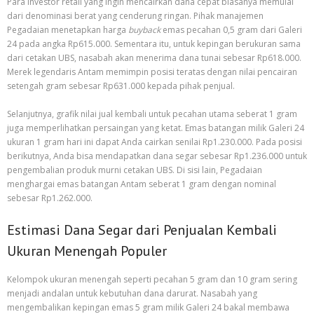
Para investor retail yang ingin mencairkan dana cepat biasanya memulai
dari denominasi berat yang cenderung ringan. Pihak manajemen
Pegadaian menetapkan harga
buyback
emas pecahan 0,5 gram dari Galeri
24 pada angka Rp615.000. Sementara itu, untuk kepingan berukuran sama
dari cetakan UBS, nasabah akan menerima dana tunai sebesar Rp618.000.
Merek legendaris Antam memimpin posisi teratas dengan nilai pencairan
setengah gram sebesar Rp631.000 kepada pihak penjual.
Selanjutnya, grafik nilai jual kembali untuk pecahan utama seberat 1 gram
juga memperlihatkan persaingan yang ketat. Emas batangan milik Galeri 24
ukuran 1 gram hari ini dapat Anda cairkan senilai Rp1.230.000. Pada posisi
berikutnya, Anda bisa mendapatkan dana segar sebesar Rp1.236.000 untuk
pengembalian produk murni cetakan UBS. Di sisi lain, Pegadaian
menghargai emas batangan Antam seberat 1 gram dengan nominal
sebesar Rp1.262.000.
Estimasi Dana Segar dari Penjualan Kembali
Ukuran Menengah Populer
Kelompok ukuran menengah seperti pecahan 5 gram dan 10 gram sering
menjadi andalan untuk kebutuhan dana darurat. Nasabah yang
mengembalikan kepingan emas 5 gram milik Galeri 24 bakal membawa