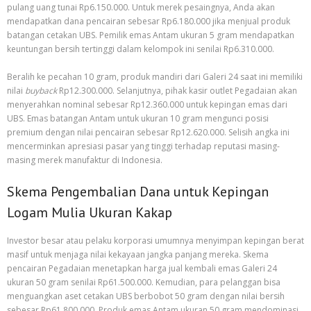
pulang uang tunai Rp6.150.000. Untuk merek pesaingnya, Anda akan
mendapatkan dana pencairan sebesar Rp6.180.000 jika menjual produk
batangan cetakan UBS. Pemilik emas Antam ukuran 5 gram mendapatkan
keuntungan bersih tertinggi dalam kelompok ini senilai Rp6.310.000.
Beralih ke pecahan 10 gram, produk mandiri dari Galeri 24 saat ini memiliki
nilai
buyback
Rp12.300.000. Selanjutnya, pihak kasir outlet Pegadaian akan
menyerahkan nominal sebesar Rp12.360.000 untuk kepingan emas dari
UBS. Emas batangan Antam untuk ukuran 10 gram mengunci posisi
premium dengan nilai pencairan sebesar Rp12.620.000. Selisih angka ini
mencerminkan apresiasi pasar yang tinggi terhadap reputasi masing-
masing merek manufaktur di Indonesia.
Skema Pengembalian Dana untuk Kepingan
Logam Mulia Ukuran Kakap
Investor besar atau pelaku korporasi umumnya menyimpan kepingan berat
masif untuk menjaga nilai kekayaan jangka panjang mereka. Skema
pencairan Pegadaian menetapkan harga jual kembali emas Galeri 24
ukuran 50 gram senilai Rp61.500.000. Kemudian, para pelanggan bisa
menguangkan aset cetakan UBS berbobot 50 gram dengan nilai bersih
sebesar Rp61.800.000. Produk emas Antam ukuran 50 gram mendominasi