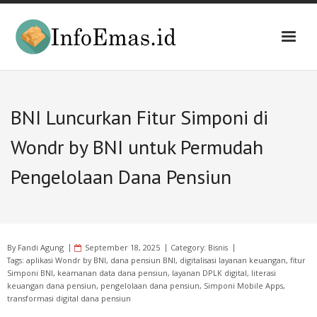
Skip
to
content
BNI Luncurkan Fitur Simponi di
Wondr by BNI untuk Permudah
Pengelolaan Dana Pensiun
By
Fandi Agung
September 18, 2025
Category:
Bisnis
Tags:
aplikasi Wondr by BNI
,
dana pensiun BNI
,
digitalisasi layanan keuangan
,
fitur
Simponi BNI
,
keamanan data dana pensiun
,
layanan DPLK digital
,
literasi
keuangan dana pensiun
,
pengelolaan dana pensiun
,
Simponi Mobile Apps
,
transformasi digital dana pensiun