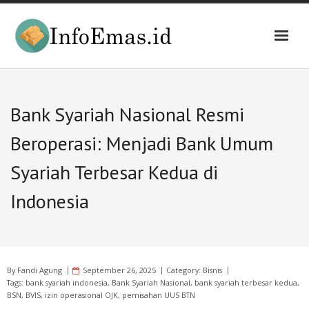
Skip
to
content
Bank Syariah Nasional Resmi
Beroperasi: Menjadi Bank Umum
Syariah Terbesar Kedua di
Indonesia
By
Fandi Agung
September 26, 2025
Category:
Bisnis
Tags:
bank syariah indonesia
,
Bank Syariah Nasional
,
bank syariah terbesar kedua
,
BSN
,
BVIS
,
izin operasional OJK
,
pemisahan UUS BTN