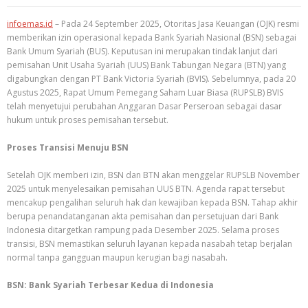
infoemas.id
– Pada 24 September 2025, Otoritas Jasa Keuangan (OJK) resmi
memberikan izin operasional kepada Bank Syariah Nasional (BSN) sebagai
Bank Umum Syariah (BUS). Keputusan ini merupakan tindak lanjut dari
pemisahan Unit Usaha Syariah (UUS) Bank Tabungan Negara (BTN) yang
digabungkan dengan PT Bank Victoria Syariah (BVIS). Sebelumnya, pada 20
Agustus 2025, Rapat Umum Pemegang Saham Luar Biasa (RUPSLB) BVIS
telah menyetujui perubahan Anggaran Dasar Perseroan sebagai dasar
hukum untuk proses pemisahan tersebut.
Proses Transisi Menuju BSN
Setelah OJK memberi izin, BSN dan BTN akan menggelar RUPSLB November
2025 untuk menyelesaikan pemisahan UUS BTN. Agenda rapat tersebut
mencakup pengalihan seluruh hak dan kewajiban kepada BSN. Tahap akhir
berupa penandatanganan akta pemisahan dan persetujuan dari Bank
Indonesia ditargetkan rampung pada Desember 2025. Selama proses
transisi, BSN memastikan seluruh layanan kepada nasabah tetap berjalan
normal tanpa gangguan maupun kerugian bagi nasabah.
BSN: Bank Syariah Terbesar Kedua di Indonesia