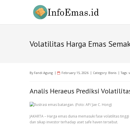
Skip
to
content
Volatilitas Harga Emas Semak
By
Fandi Agung
February 15, 2026
Category:
Bisnis
Tags:
Analis Heraeus Prediksi Volatili
JAKARTA – Harga emas dunia memasuki fase volatilitas tinggi
dan sikap investor terhadap aset safe haven tersebut.