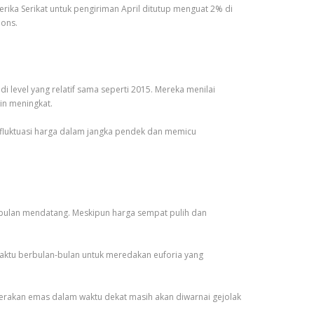
rika Serikat untuk pengiriman April ditutup menguat 2% di
 ons.
i level yang relatif sama seperti 2015. Mereka menilai
in meningkat.
r fluktuasi harga dalam jangka pendek dan memicu
a bulan mendatang. Meskipun harga sempat pulih dan
aktu berbulan-bulan untuk meredakan euforia yang
gerakan emas dalam waktu dekat masih akan diwarnai gejolak