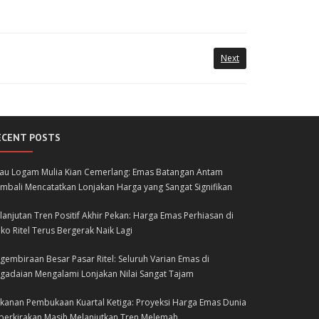
Next
ECENT POSTS
lau Logam Mulia Kian Cemerlang: Emas Batangan Antam
mbali Mencatatkan Lonjakan Harga yang Sangat Signifikan
lanjutan Tren Positif Akhir Pekan: Harga Emas Perhiasan di
ko Ritel Terus Bergerak Naik Lagi
gembiraan Besar Pasar Ritel: Seluruh Varian Emas di
gadaian Mengalami Lonjakan Nilai Sangat Tajam
kanan Pembukaan Kuartal Ketiga: Proyeksi Harga Emas Dunia
perkirakan Masih Melanjutkan Tren Melemah