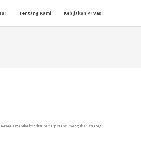
sar
Tentang Kami
Kebijakan Privasi
Heraeus menilai kondisi ini berpotensi mengubah strategi