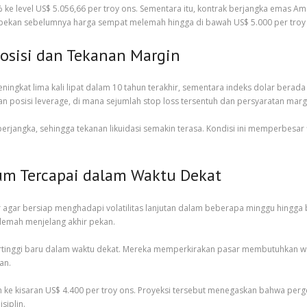
e level US$ 5.056,66 per troy ons. Sementara itu, kontrak berjangka emas Ame
lah pekan sebelumnya harga sempat melemah hingga di bawah US$ 5.000 per troy
Posisi dan Tekanan Margin
ngkat lima kali lipat dalam 10 tahun terakhir, sementara indeks dolar berada d
an posisi leverage, di mana sejumlah stop loss tersentuh dan persyaratan marg
berjangka, sehingga tekanan likuidasi semakin terasa. Kondisi ini memperbesa
lum Tercapai dalam Waktu Dekat
r agar bersiap menghadapi volatilitas lanjutan dalam beberapa minggu hingg
lemah menjelang akhir pekan.
tertinggi baru dalam waktu dekat. Mereka memperkirakan pasar membutuhkan w
an.
n ke kisaran US$ 4.400 per troy ons. Proyeksi tersebut menegaskan bahwa per
siplin.