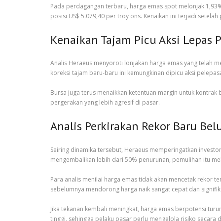
Pada perdagangan terbaru, harga emas spot melonjak 1,93% k
posisi US$ 5.079,40 per troy ons. Kenaikan ini terjadi sete
Kenaikan Tajam Picu Aksi Lepas 
Analis Heraeus menyoroti lonjakan harga emas yang telah meni
koreksi tajam baru-baru ini kemungkinan dipicu aksi pelepas
Bursa juga terus menaikkan ketentuan margin untuk kontrak 
pergerakan yang lebih agresif di pasar.
Analis Perkirakan Rekor Baru Be
Seiring dinamika tersebut, Heraeus memperingatkan investo
mengembalikan lebih dari 50% penurunan, pemulihan itu me
Para analis menilai harga emas tidak akan mencetak rekor 
sebelumnya mendorong harga naik sangat cepat dan signifik
Jika tekanan kembali meningkat, harga emas berpotensi turu
tinggi, sehingga pelaku pasar perlu mengelola risiko secara di