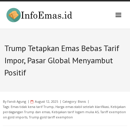
Skip
to
content
Trump Tetapkan Emas Bebas Tarif
Impor, Pasar Global Menyambut
Positif
By
Fandi Agung
August 12, 2025
Category:
Bisnis
Tags:
Emas tidak kena tarif Trump
,
Harga emas stabil setelah klarifikasi
,
Kebijakan
perdagangan Trump dan emas
,
Kebijakan tarif logam mulia AS
,
Tariff exemption
on gold imports
,
Trump gold tariff exemption