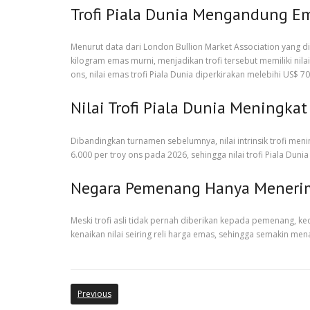
Trofi Piala Dunia Mengandung Em
Menurut data dari London Bullion Market Association yang diku
kilogram emas murni, menjadikan trofi tersebut memiliki nil
ons, nilai emas trofi Piala Dunia diperkirakan melebihi US$ 700.
Nilai Trofi Piala Dunia Meningkat
Dibandingkan turnamen sebelumnya, nilai intrinsik trofi me
6.000 per troy ons pada 2026, sehingga nilai trofi Piala Duni
Negara Pemenang Hanya Menerim
Meski trofi asli tidak pernah diberikan kepada pemenang, k
kenaikan nilai seiring reli harga emas, sehingga semakin me
Previous