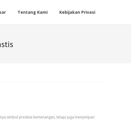
sar
Tentang Kami
Kebijakan Privasi
stis
 hanya simbol prestise kemenangan, tetapi juga menyimpan