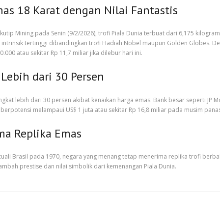
as 18 Karat dengan Nilai Fantastis
tip Mining pada Senin (9/2/2026), trofi Piala Dunia terbuat dari 6,175 kilogram
ai intrinsik tertinggi dibandingkan trofi Hadiah Nobel maupun Golden Globes. 
000 atau sekitar Rp 11,7 miliar jika dilebur hari ini.
 Lebih dari 30 Persen
ningkat lebih dari 30 persen akibat kenaikan harga emas. Bank besar seperti
a berpotensi melampaui US$ 1 juta atau sekitar Rp 16,8 miliar pada musim panas 
a Replika Emas
ecuali Brasil pada 1970, negara yang menang tetap menerima replika trofi berb
nambah prestise dan nilai simbolik dari kemenangan Piala Dunia.