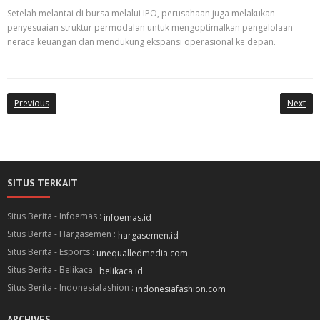
Setelah melantai di bursa melalui IPO, perusahaan juga melakukan
penyesuaian struktur permodalan untuk mengoptimalkan pengelolaan
neraca keuangan dan mendukung ekspansi operasional ke depan.
Previous
Next
SITUS TERKAIT
Situs Berita - Infoemas :
infoemas.id
Situs Berita - Hargasemen :
hargasemen.id
Situs Berita - Esports :
unequalledmedia.com
Situs Berita - Belikaca :
belikaca.id
Situs Berita - Indonesiafashion :
indonesiafashion.com
ARCHIVES