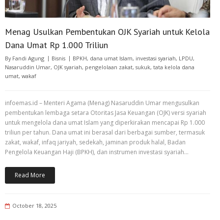
Menag Usulkan Pembentukan OJK Syariah untuk Kelola
Dana Umat Rp 1.000 Triliun
By
Fandi Agung
Bisnis
BPKH
,
dana umat Islam
,
investasi syariah
,
LPDU
,
Nasaruddin Umar
,
OJK syariah
,
pengelolaan zakat
,
sukuk
,
tata kelola dana
umat
,
wakaf
infoemas.id – Menteri Agama (Menag) Nasaruddin Umar mengusulkan
pembentukan lembaga setara Otoritas Jasa Keuangan (OJK) versi syariah
untuk mengelola dana umat Islam yang diperkirakan mencapai Rp 1.000
triliun per tahun. Dana umat ini berasal dari berbagai sumber, termasuk
zakat, wakaf, infaq jariyah, sedekah, jaminan produk halal, Badan
Pengelola Keuangan Haji (BPKH), dan instrumen investasi syariah…
Read More
October 18, 2025