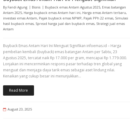
By
Fandi Agung
Bisnis
Buyback emas Antam Agustus 2025
,
Emas batangan
Antam 2025
,
Harga buyback emas Antam hari ini
,
Harga emas Antam terbaru
,
investasi emas Antam
,
Pajak buyback emas NPWP
,
Pajak PPh 22 emas
,
Simulasi
hasil buyback emas
,
Spread harga jual dan buyback emas
,
Strategi jual emas
Antam
Buyback Emas Antam Hari Ini Menguat Signifikan infoemas.id – Harga
pembelian kembali (buyback) emas batangan Antam per Sabtu, 23
Agustus 2025, tercatat naik Rp 17.000 per gram, mencapai Rp 1.779.000.
Lonjakan ini mencerminkan respons pasar terhadap tren global yang
menguat dan menjaga daya tarik emas sebagai aset lindung nilai.
Kenaikan yang cukup besar ini menunjukkan…
Read More
August 23, 2025