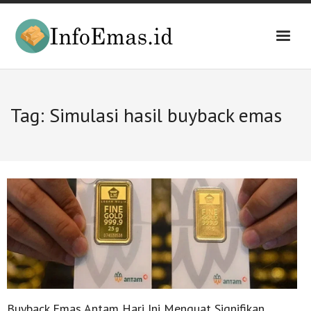
Skip
to
content
Tag:
Simulasi hasil buyback emas
Buyback Emas Antam Hari Ini Menguat Signifikan