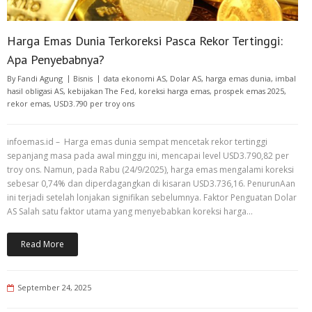
Harga Emas Dunia Terkoreksi Pasca Rekor Tertinggi:
Apa Penyebabnya?
By
Fandi Agung
Bisnis
data ekonomi AS
,
Dolar AS
,
harga emas dunia
,
imbal
hasil obligasi AS
,
kebijakan The Fed
,
koreksi harga emas
,
prospek emas 2025
,
rekor emas
,
USD3.790 per troy ons
infoemas.id – Harga emas dunia sempat mencetak rekor tertinggi
sepanjang masa pada awal minggu ini, mencapai level USD3.790,82 per
troy ons. Namun, pada Rabu (24/9/2025), harga emas mengalami koreksi
sebesar 0,74% dan diperdagangkan di kisaran USD3.736,16. PenurunAan
ini terjadi setelah lonjakan signifikan sebelumnya. Faktor Penguatan Dolar
AS Salah satu faktor utama yang menyebabkan koreksi harga…
Read More
September 24, 2025