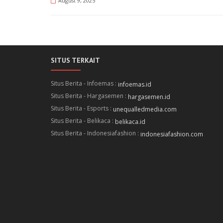
August 9, 2025
SITUS TERKAIT
Situs Berita - Infoemas :
infoemas.id
Situs Berita - Hargasemen :
hargasemen.id
Situs Berita - Esports :
unequalledmedia.com
Situs Berita - Belikaca :
belikaca.id
Situs Berita - Indonesiafashion :
indonesiafashion.com