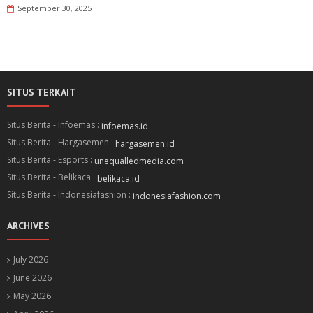
September 30, 2025
SITUS TERKAIT
Situs Berita - Infoemas :
infoemas.id
Situs Berita - Hargasemen :
hargasemen.id
Situs Berita - Esports :
unequalledmedia.com
Situs Berita - Belikaca :
belikaca.id
Situs Berita - Indonesiafashion :
indonesiafashion.com
ARCHIVES
July 2026
June 2026
May 2026