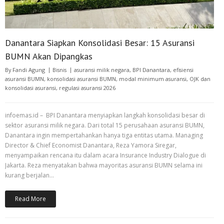
Danantara Siapkan Konsolidasi Besar: 15 Asuransi
BUMN Akan Dipangkas
By
Fandi Agung
Bisnis
asuransi milik negara
,
BPI Danantara
,
efisiensi
asuransi BUMN
,
konsolidasi asuransi BUMN
,
modal minimum asuransi
,
OJK dan
konsolidasi asuransi
,
regulasi asuransi 2026
infoemas.id – BPI Danantara menyiapkan langkah konsolidasi besar di
sektor asuransi milik negara. Dari total 15 perusahaan asuransi BUMN,
Danantara ingin mempertahankan hanya tiga entitas utama. Managing
Director & Chief Economist Danantara, Reza Yamora Siregar,
menyampaikan rencana itu dalam acara Insurance Industry Dialogue di
Jakarta. Reza menyatakan bahwa mayoritas asuransi BUMN selama ini
kurang berjalan…
Read More