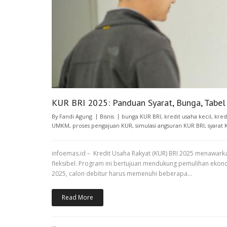
KUR BRI 2025: Panduan Syarat, Bunga, Tabe
By
Fandi Agung
Bisnis
bunga KUR BRI
,
kredit usaha kecil
,
kred
UMKM
,
proses pengajuan KUR
,
simulasi angsuran KUR BRI
,
syarat 
infoemas.id – Kredit Usaha Rakyat (KUR) BRI 2025 menawar
fleksibel. Program ini bertujuan mendukung pemulihan eko
2025, calon debitur harus memenuhi beberapa…
Read More