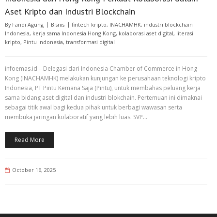
Aset Kripto dan Industri Blockchain
By
Fandi Agung
Bisnis
fintech kripto
,
INACHAMHK
,
industri blockchain
Indonesia
,
kerja sama Indonesia Hong Kong
,
kolaborasi aset digital
,
literasi
kripto
,
Pintu Indonesia
,
transformasi digital
infoemas.id – Delegasi dari Indonesia Chamber of Commerce in Hong
Kong (INACHAMHK) melakukan kunjungan ke perusahaan teknologi kripto
Indonesia, PT Pintu Kemana Saja (Pintu), untuk membahas peluang kerja
sama bidang aset digital dan industri blokchain. Pertemuan ini dimaknai
sebagai titik awal bagi kedua pihak untuk berbagi wawasan serta
membuka jaringan kolaboratif yang lebih luas. SVP…
Read More
October 16, 2025