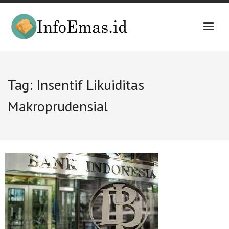
Skip
to
content
Tag:
Insentif Likuiditas
Makroprudensial