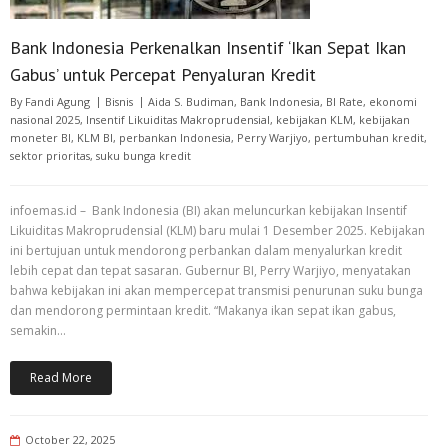
Bank Indonesia Perkenalkan Insentif ‘Ikan Sepat Ikan
Gabus’ untuk Percepat Penyaluran Kredit
By
Fandi Agung
Bisnis
Aida S. Budiman
,
Bank Indonesia
,
BI Rate
,
ekonomi
nasional 2025
,
Insentif Likuiditas Makroprudensial
,
kebijakan KLM
,
kebijakan
moneter BI
,
KLM BI
,
perbankan Indonesia
,
Perry Warjiyo
,
pertumbuhan kredit
,
sektor prioritas
,
suku bunga kredit
infoemas.id – Bank Indonesia (BI) akan meluncurkan kebijakan Insentif
Likuiditas Makroprudensial (KLM) baru mulai 1 Desember 2025. Kebijakan
ini bertujuan untuk mendorong perbankan dalam menyalurkan kredit
lebih cepat dan tepat sasaran. Gubernur BI, Perry Warjiyo, menyatakan
bahwa kebijakan ini akan mempercepat transmisi penurunan suku bunga
dan mendorong permintaan kredit. “Makanya ikan sepat ikan gabus,
semakin…
Read More
October 22, 2025