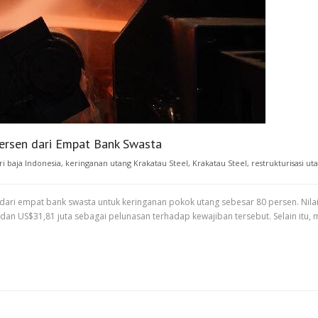
ersen dari Empat Bank Swasta
ri baja Indonesia
,
keringanan utang Krakatau Steel
,
Krakatau Steel
,
restrukturisasi ut
dari empat bank swasta untuk keringanan pokok utang sebesar 80 persen. Nila
 dan US$31,81 juta sebagai pelunasan terhadap kewajiban tersebut. Selain i