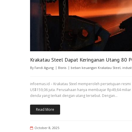
Krakatau Steel Dapat Keringanan Utang 80 P
By
Fandi Agung
Bisnis
beban keuangan Krakatau Steel
,
indust
infoemas.id – Krakatau Steel memperoleh persetujuan resmi 
US$159,06 juta. Perusahaan hanya membayar Rp49,64 miliar
denda yang terkait dengan utang tersebut. Dengan…
Read More
October 8, 2025