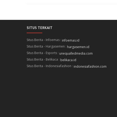
SITUS TERKAIT
Situs Berita - Infoemas :
infoemas.id
Situs Berita - Hargasemen :
hargasemen.id
Situs Berita - Esports :
unequalledmedia.com
Situs Berita - Belikaca :
belikaca.id
Situs Berita - Indonesiafashion :
indonesiafashion.com