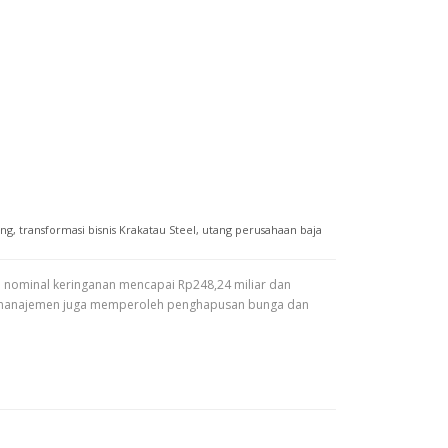
ang
,
transformasi bisnis Krakatau Steel
,
utang perusahaan baja
i nominal keringanan mencapai Rp248,24 miliar dan
tu, manajemen juga memperoleh penghapusan bunga dan