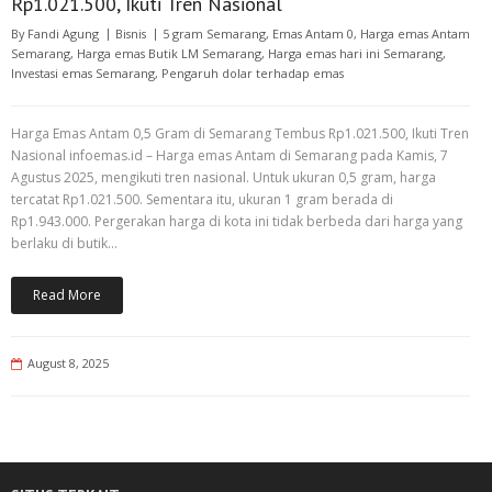
Rp1.021.500, Ikuti Tren Nasional
By
Fandi Agung
Bisnis
5 gram Semarang
,
Emas Antam 0
,
Harga emas Antam
Semarang
,
Harga emas Butik LM Semarang
,
Harga emas hari ini Semarang
,
Investasi emas Semarang
,
Pengaruh dolar terhadap emas
Harga Emas Antam 0,5 Gram di Semarang Tembus Rp1.021.500, Ikuti Tren
Nasional infoemas.id – Harga emas Antam di Semarang pada Kamis, 7
Agustus 2025, mengikuti tren nasional. Untuk ukuran 0,5 gram, harga
tercatat Rp1.021.500. Sementara itu, ukuran 1 gram berada di
Rp1.943.000. Pergerakan harga di kota ini tidak berbeda dari harga yang
berlaku di butik…
Read More
August 8, 2025