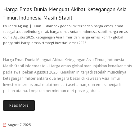
Harga Emas Dunia Menguat Akibat Ketegangan Asia
Timur, Indonesia Masih Stabil
By
Fandi Agung
Bisnis
dampak geopolitik terhadap harga emas
,
emas
sebagai aset pelindung nilai
,
harga emas Antam Indonesia stabil
,
harga emas
dunia Agustus 2025
,
ketegangan Asia Timur dan harga emas
,
konflik global
pengaruhi harga emas
,
strategi investasi emas 2025
Harga Emas Dunia Menguat Akibat Ketegangan Asia Timur, Indonesia
Masih Stabil infoemas.id – Harga emas global menunjukkan kenaikan tipis
pada awal pekan Agustus 2025. Kenaikan ini terjadi setelah munculnya
ketegangan militer antara dua negara besar di kawasan Asia Timur.
Investor internasional mulai mencari aset aman, dan emas menjadi
pilihan utama. Lonjakan permintaan dari pasar global…
Read More
August 7, 2025